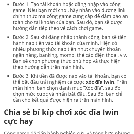
Bước 1: Tạo tài khoản hoặc đăng nhập vào cổng
game. Nếu bạn mới chơi, hãy nhấn vào đường link
chính thức mà cổng game cung cấp để đảm bảo an
toàn cho tài khoản của bạn. Sau đó, bạn sẽ được
hướng dẫn tiếp theo về cách chơi game.
Bước 2: Sau khi đăng nhập thành công, bạn sẽ tiến
hành nạp tiền vào tài khoản của mình. Hiện có
nhiều phương thức nạp tiền như: chuyển khoản
ngân hàng, banking, momo, thẻ cào điện thoại, v.v.
Bạn sẽ chọn phương thức phù hợp và thực hiện
theo hướng dẫn trên màn hình.
Bước 3: Khi tiền đã được nạp vào tài khoản, bạn có
thể bắt đầu trải nghiệm cá cược
xóc đĩa Iwin
. Trên
màn hình, bạn chọn danh mục “Xóc đĩa”, sau đó
chọn mức cược và nhấn bắt đầu. Sau đó, bạn chỉ
cần chờ kết quả được hiện ra trên màn hình.
Chia sẻ bí kíp chơi xóc đĩa Iwin
cực hay
Cổng game đã tiến hành nghiên cứu và tổng hợp những