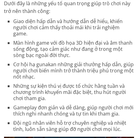
Dưới đây là những yếu tố quan trọng giúp trò chơi này
trở nên thành công:
Giao diện hấp dẫn và hướng dẫn dễ hiểu, khiến
người chơi cảm thấy thoải mái khi trải nghiệm
game.
Màn hình game với đồ họa 3D hiện đại và âm thanh
sống động, tạo cảm giác như đang ở trong một
sòng bạc ngoài đời thực.
Cơ hội hạ gunakan những giải thưởng hấp dẫn, giúp
người chơi biến mình trở thành triệu phú trong một
nốt nhạc.
Những sự kiện thú vị được tổ chức hằng tuần và
chương trình khuyến mãi đặc biệt, thu hút người
chơi tham gia.
Gameplay đơn giản và dễ dàng, giúp người chơi mới
thích nghi nhanh chóng và tự tin khi tham gia.
Đội ngũ nhân viên hỗ trợ chuyên nghiệp và nhiệt
tình, luôn sẵn sàng giúp đỡ người chơi mọi lúc.