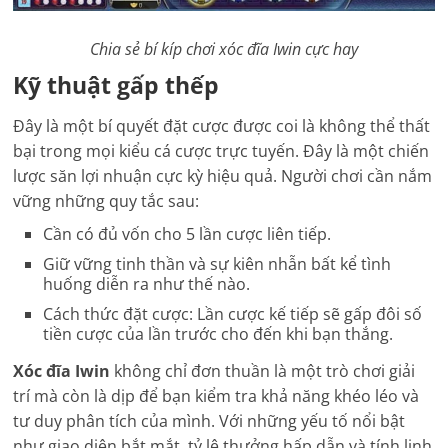
Chia sẻ bí kíp chơi xóc đĩa Iwin cực hay
Kỹ thuật gấp thếp
Đây là một bí quyết đặt cược được coi là không thể thất
bại trong mọi kiểu cá cược trực tuyến. Đây là một chiến
lược săn lợi nhuận cực kỳ hiệu quả. Người chơi cần nắm
vững những quy tắc sau:
Cần có đủ vốn cho 5 lần cược liên tiếp.
Giữ vững tinh thần và sự kiên nhẫn bất kể tình
huống diễn ra như thế nào.
Cách thức đặt cược: Lần cược kế tiếp sẽ gấp đôi số
tiền cược của lần trước cho đến khi bạn thắng.
Xóc đĩa Iwin
không chỉ đơn thuần là một trò chơi giải
trí mà còn là dịp để bạn kiểm tra khả năng khéo léo và
tư duy phân tích của mình. Với những yếu tố nổi bật
như giao diện bắt mắt, tỷ lệ thưởng hấp dẫn và tính linh