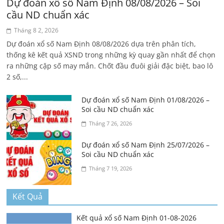
Dự đoán xổ số Nam Định 08/08/2026 – Soi
cầu ND chuẩn xác
Tháng 8 2, 2026
Dự đoán xổ số Nam Định 08/08/2026 dựa trên phân tích,
thống kê kết quả XSND trong những kỳ quay gần nhất để chọn
ra những cặp số may mắn. Chốt đầu đuôi giải đặc biệt, bao lô
2 số,...
Dự đoán xổ số Nam Định 01/08/2026 –
Soi cầu ND chuẩn xác
Tháng 7 26, 2026
Dự đoán xổ số Nam Định 25/07/2026 –
Soi cầu ND chuẩn xác
Tháng 7 19, 2026
Kết Quả
Kết quả xổ số Nam Định 01-08-2026