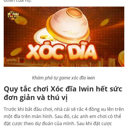
đoán của họ.
Khám phá tự game xóc đĩa iwin
Quy tắc chơi Xóc đĩa Iwin hết sức
đơn giản và thú vị
Trước khi bắt đầu chơi, nhà cái sẽ rắc 4 đồng xu lên trên
một đĩa trên màn hình. Sau đó, các anh em chơi có thể
đặt cược theo dự đoán của mình. Sau khi đặt cược