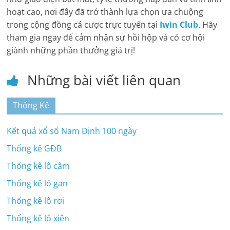
hoạt cao, nơi đây đã trở thành lựa chọn ưa chuộng
trong cộng đồng cá cược trực tuyến tại
Iwin Club
. Hãy
tham gia ngay để cảm nhận sự hồi hộp và có cơ hội
giành những phần thưởng giá trị!
Những bài viết liên quan
Thống Kê
Kết quả xổ số Nam Định 100 ngày
Thống kê GĐB
Thống kê lô câm
Thống kê lô gan
Thống kê lô rơi
Thống kê lô xiên