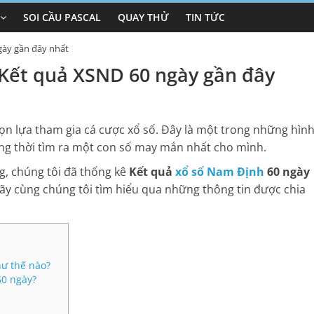
SOI CẦU PASCAL
QUAY THỬ
TIN TỨC
gày gần đây nhất
 Kết quả XSND 60 ngày gần đây
ọn lựa tham gia cá cược xổ số. Đây là một trong những hìn
ng thời tìm ra một con số may mắn nhất cho mình.
g, chúng tôi đã thống kê
Kết quả
xổ số Nam Định
60 ngày
Hãy cùng chúng tôi tìm hiểu qua những thông tin được chia
hư thế nào?
60 ngày?