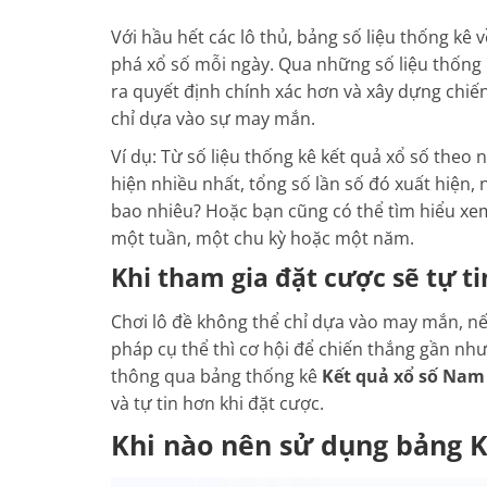
Với hầu hết các lô thủ, bảng số liệu thống kê
phá xổ số mỗi ngày. Qua những số liệu thống 
ra quyết định chính xác hơn và xây dựng chiến
chỉ dựa vào sự may mắn.
Ví dụ: Từ số liệu thống kê kết quả xổ số theo
hiện nhiều nhất, tổng số lần số đó xuất hiện,
bao nhiêu? Hoặc bạn cũng có thể tìm hiểu xem
một tuần, một chu kỳ hoặc một năm.
Khi tham gia đặt cược sẽ tự t
Chơi lô đề không thể chỉ dựa vào may mắn, n
pháp cụ thể thì cơ hội để chiến thắng gần như 
thông qua bảng thống kê
Kết quả xổ số Nam
và tự tin hơn khi đặt cược.
Khi nào nên sử dụng bảng K