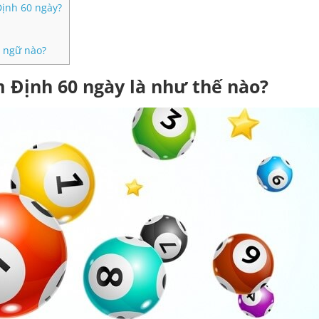
ịnh 60 ngày?
 ngữ nào?
 Định 60 ngày là như thế nào?