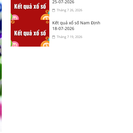
25-07-2026
Tháng 7 26, 2026
Kết quả xổ số Nam Định
18-07-2026
Tháng 7 19, 2026