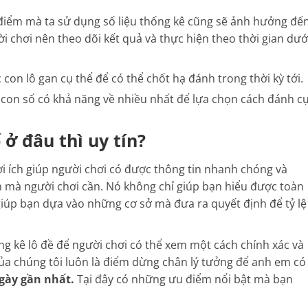
 điểm mà ta sử dụng số liệu thống kê cũng sẽ ảnh hưởng đế
ời chơi nên theo dõi kết quả và thực hiện theo thời gian dướ
on lô gan cụ thể để có thể chốt hạ đánh trong thời kỳ tới.
 con số có khả năng về nhiều nhất để lựa chọn cách đánh c
ở đâu thì uy tín?
ợi ích giúp người chơi có được thông tin nhanh chóng và
n mà người chơi cần. Nó không chỉ giúp bạn hiểu được toàn
iúp bạn dựa vào những cơ sở mà đưa ra quyết định để tỷ lệ
ng kê lô đề để người chơi có thể xem một cách chính xác và
ủa chúng tôi luôn là điểm dừng chân lý tưởng để anh em có
ngày gần nhất.
Tại đây có những ưu điểm nổi bật mà bạn