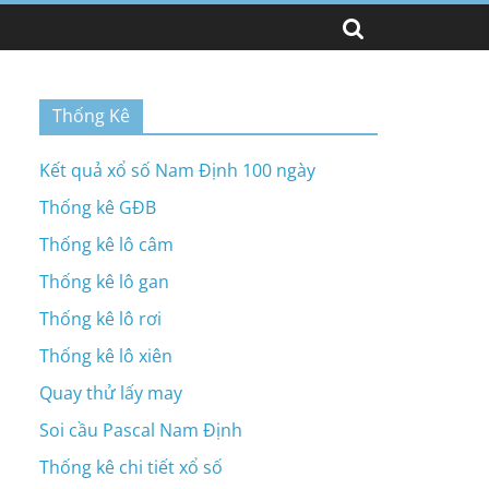
Thống Kê
Kết quả xổ số Nam Định 100 ngày
h
Thống kê GĐB
Thống kê lô câm
Thống kê lô gan
Thống kê lô rơi
Thống kê lô xiên
Quay thử lấy may
Soi cầu Pascal Nam Định
Thống kê chi tiết xổ số