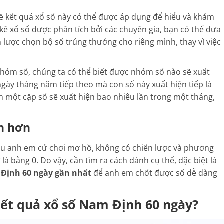
 về kết quả xổ số này có thể được áp dụng để hiểu và khám
kê xổ số được phân tích bởi các chuyên gia, bạn có thể đưa
 lược chọn bộ số trúng thưởng cho riêng mình, thay vì việc
 nhóm số, chúng ta có thể biết được nhóm số nào sẽ xuất
 ngày tháng năm tiếp theo mà con số này xuất hiện tiếp là
 một cặp số sẽ xuất hiện bao nhiêu lần trong một tháng,
in hơn
ếu anh em cứ chơi mơ hồ, không có chiến lược và phương
là bằng 0. Do vậy, cần tìm ra cách đánh cụ thể, đặc biệt là
 Định 60 ngày gần nhất
để anh em chốt được số dễ dàng
ết quả xổ số Nam Định 60 ngày?