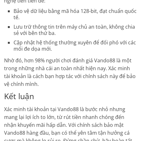
nghệ tiên tiến để:
Bảo vệ dữ liệu bằng mã hóa 128-bit, đạt chuẩn quốc
tế.
Lưu trữ thông tin trên máy chủ an toàn, không chia
sẻ với bên thứ ba.
Cập nhật hệ thống thường xuyên để đối phó với các
mối đe dọa mới.
Nhờ đó, hơn 98% người chơi đánh giá Vando88 là một
trong những nhà cái an toàn nhất hiện nay. Xác minh
tài khoản là cách bạn hợp tác với chính sách này để bảo
vệ chính mình.
Kết luận
Xác minh tài khoản tại Vando88 là bước nhỏ nhưng
mang lại lợi ích to lớn, từ rút tiền nhanh chóng đến
nhận khuyến mãi hấp dẫn. Với chính sách bảo mật
Vando88 hàng đầu, bạn có thể yên tâm tận hưởng cá
cược mà không lo rủi ro. Đừng chần chừ, hãy hoàn tất