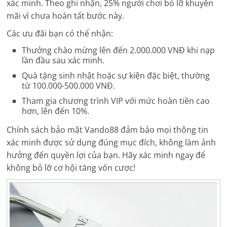
xác minh. Theo ghi nhận, 25% người chơi bỏ lỡ khuyến
mãi vì chưa hoàn tất bước này.
Các ưu đãi bạn có thể nhận:
Thưởng chào mừng lên đến 2.000.000 VNĐ khi nạp
lần đầu sau xác minh.
Quà tặng sinh nhật hoặc sự kiện đặc biệt, thường
từ 100.000-500.000 VNĐ.
Tham gia chương trình VIP với mức hoàn tiền cao
hơn, lên đến 10%.
Chính sách bảo mật Vando88 đảm bảo mọi thông tin
xác minh được sử dụng đúng mục đích, không làm ảnh
hưởng đến quyền lợi của bạn. Hãy xác minh ngay để
không bỏ lỡ cơ hội tăng vốn cược!