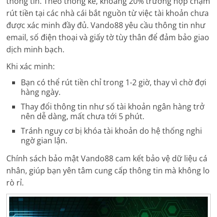
thông tin. Theo thống kê, khoảng 20% trường hợp chậm
rút tiền tại các nhà cái bắt nguồn từ việc tài khoản chưa
được xác minh đầy đủ. Vando88 yêu cầu thông tin như
email, số điện thoại và giấy tờ tùy thân để đảm bảo giao
dịch minh bạch.
Khi xác minh:
Bạn có thể rút tiền chỉ trong 1-2 giờ, thay vì chờ đợi
hàng ngày.
Thay đổi thông tin như số tài khoản ngân hàng trở
nên dễ dàng, mất chưa tới 5 phút.
Tránh nguy cơ bị khóa tài khoản do hệ thống nghi
ngờ gian lận.
Chính sách bảo mật Vando88 cam kết bảo vệ dữ liệu cá
nhân, giúp bạn yên tâm cung cấp thông tin mà không lo
rò rỉ.