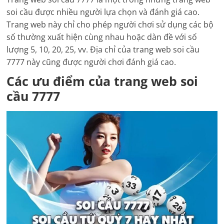
soi cầu được nhiều người lựa chọn và đánh giá cao.
Trang web này chỉ cho phép người chơi sử dụng các bộ
số thường xuất hiện cùng nhau hoặc dàn đề với số
lượng 5, 10, 20, 25, vv. Địa chỉ của trang web soi cầu
7777 này cũng được người chơi đánh giá cao.
Các ưu điểm của trang web soi
cầu 7777