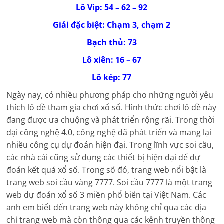
Lô Vip: 54 – 62 – 92
Giải đặc biệt: Chạm 3, chạm 2
Bạch thủ: 73
Lô xiên: 16 – 67
Lô kép: 77
Ngày nay, có nhiều phương pháp cho những người yêu
thích lô đề tham gia chơi xổ số. Hình thức chơi lô đề này
đang được ưa chuộng và phát triển rộng rãi. Trong thời
đại công nghệ 4.0, công nghệ đã phát triển và mang lại
nhiều công cụ dự đoán hiện đại. Trong lĩnh vực soi cầu,
các nhà cái cũng sử dụng các thiết bị hiện đại để dự
đoán kết quả xổ số. Trong số đó, trang web nổi bật là
trang web soi cầu vàng 7777. Soi cầu 7777 là một trang
web dự đoán xổ số 3 miền phổ biến tại Việt Nam. Các
anh em biết đến trang web này không chỉ qua các địa
chỉ trang web mà còn thông qua các kênh truyền thông