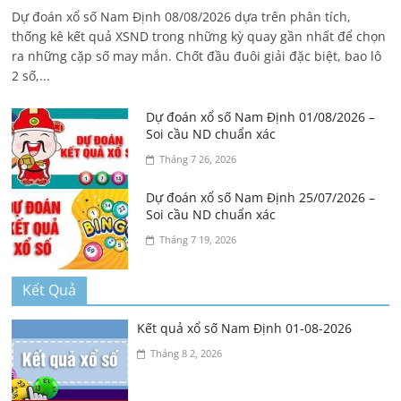
Dự đoán xổ số Nam Định 08/08/2026 dựa trên phân tích,
thống kê kết quả XSND trong những kỳ quay gần nhất để chọn
ra những cặp số may mắn. Chốt đầu đuôi giải đặc biệt, bao lô
2 số,...
Dự đoán xổ số Nam Định 01/08/2026 –
Soi cầu ND chuẩn xác
Tháng 7 26, 2026
Dự đoán xổ số Nam Định 25/07/2026 –
Soi cầu ND chuẩn xác
Tháng 7 19, 2026
Kết Quả
Kết quả xổ số Nam Định 01-08-2026
Tháng 8 2, 2026