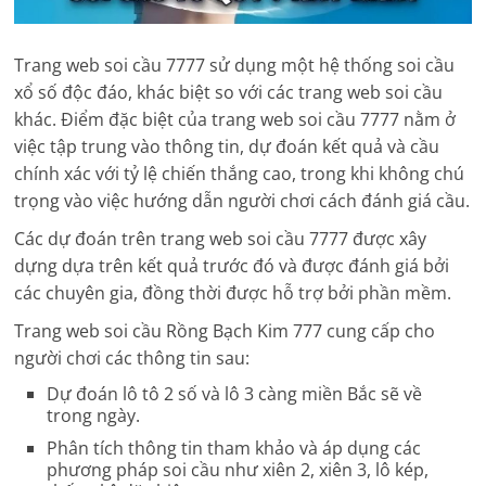
Trang web soi cầu 7777 sử dụng một hệ thống soi cầu
xổ số độc đáo, khác biệt so với các trang web soi cầu
khác. Điểm đặc biệt của trang web soi cầu 7777 nằm ở
việc tập trung vào thông tin, dự đoán kết quả và cầu
chính xác với tỷ lệ chiến thắng cao, trong khi không chú
trọng vào việc hướng dẫn người chơi cách đánh giá cầu.
Các dự đoán trên trang web soi cầu 7777 được xây
dựng dựa trên kết quả trước đó và được đánh giá bởi
các chuyên gia, đồng thời được hỗ trợ bởi phần mềm.
Trang web soi cầu Rồng Bạch Kim 777 cung cấp cho
người chơi các thông tin sau:
Dự đoán lô tô 2 số và lô 3 càng miền Bắc sẽ về
trong ngày.
Phân tích thông tin tham khảo và áp dụng các
phương pháp soi cầu như xiên 2, xiên 3, lô kép,