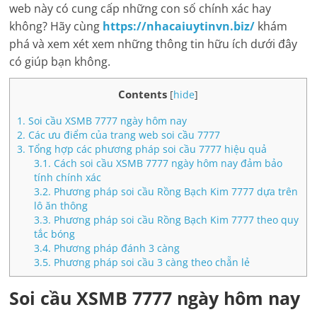
web này có cung cấp những con số chính xác hay
không? Hãy cùng
https://nhacaiuytinvn.biz/
khám
phá và xem xét xem những thông tin hữu ích dưới đây
có giúp bạn không.
Contents
[
hide
]
1.
Soi cầu XSMB 7777 ngày hôm nay
2.
Các ưu điểm của trang web soi cầu 7777
3.
Tổng hợp các phương pháp soi cầu 7777 hiệu quả
3.1.
Cách soi cầu XSMB 7777 ngày hôm nay đảm bảo
tính chính xác
3.2.
Phương pháp soi cầu Rồng Bạch Kim 7777 dựa trên
lô ăn thông
3.3.
Phương pháp soi cầu Rồng Bạch Kim 7777 theo quy
tắc bóng
3.4.
Phương pháp đánh 3 càng
3.5.
Phương pháp soi cầu 3 càng theo chẵn lẻ
Soi cầu XSMB 7777 ngày hôm nay