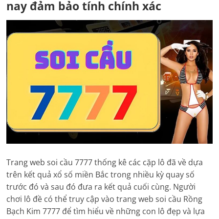
nay đảm bảo tính chính xác
Trang web soi cầu 7777 thống kê các cặp lô đã về dựa
trên kết quả xổ số miền Bắc trong nhiều kỳ quay số
trước đó và sau đó đưa ra kết quả cuối cùng. Người
chơi lô đề có thể truy cập vào trang web soi cầu Rồng
Bạch Kim 7777 để tìm hiểu về những con lô đẹp và lựa