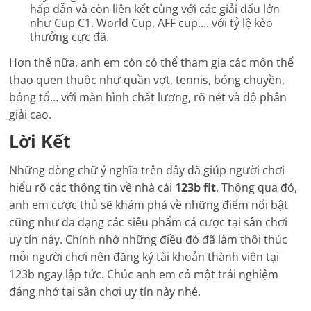
hấp dẫn và còn liên kết cùng với các giải đấu lớn
như Cup C1, World Cup, AFF cup…. với tỷ lệ kèo
thưởng cực đã.
Hơn thế nữa, anh em còn có thể tham gia các môn thể
thao quen thuộc như quần vợt, tennis, bóng chuyền,
bóng tổ… với màn hình chất lượng, rõ nét và độ phân
giải cao.
Lời Kết
Những dòng chữ ý nghĩa trên đây đã giúp người chơi
hiểu rõ các thông tin về nhà cái
123b fit
. Thông qua đó,
anh em cược thủ sẽ khám phá về những điểm nổi bật
cũng như đa dạng các siêu phẩm cá cược tại sân chơi
uy tín này. Chính nhờ những điều đó đã làm thôi thúc
mỗi người chơi nên đăng ký tài khoản thành viên tại
123b ngay lập tức. Chúc anh em có một trải nghiệm
đáng nhớ tại sân chơi uy tín này nhé.