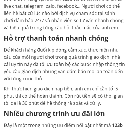
live chat, telegram, zalo, facebook… Người chơi có thể
liên hệ bất cứ lúc nào bởi dịch vụ chăm sóc tại sảnh
chơi đảm bảo 24/7 và nhân viên sẽ tư vấn nhanh chóng
và hiệu quả trong từng câu hỏi thắc mắc của anh em.
Hỗ trợ thanh toán nhanh chóng
Để khách hàng đuổi kịp dòng cảm xúc, thực hiện nhu
cầu của mỗi người chơi trong quá trình giao dịch, nhà
cái uy tín này đã tối ưu toàn bộ các bước nhập thông tin
yêu cầu giao dịch nhưng vẫn đảm bảo mọi an toàn đến
với từng cược thủ.
Khi thực hiện giao dịch nạp tiền, anh em chỉ cần tố 5
phút thì có thể hoàn thành. Còn rút tiền sẽ có thời gian
tối đa là 30 phút để hệ thống rà soát và xử lý.
Nhiều chương trình ưu đãi lớn
Đây là một trong những ưu điểm nổi bật nhất mà
123b