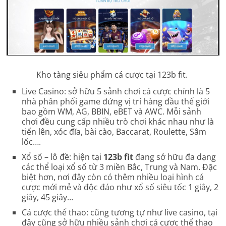
Kho tàng siêu phẩm cá cược tại 123b fit.
Live Casino: sở hữu 5 sảnh chơi cá cược chính là 5
nhà phân phối game đứng vị trí hàng đầu thế giới
bao gồm WM, AG, BBIN, eBET và AWC. Mỗi sảnh
chơi đều cung cấp nhiều trò chơi khác nhau như là
tiến lên, xóc đĩa, bài cào, Baccarat, Roulette, Sâm
lốc….
Xổ số – lô đề: hiện tại
123b fit
đang sở hữu đa dạng
các thể loại xổ số từ 3 miền Bắc, Trung và Nam. Đặc
biệt hơn, nơi đây còn có thêm nhiều loại hình cá
cược mới mẻ và độc đáo như xổ số siêu tốc 1 giây, 2
giây, 45 giây…
Cá cược thể thao: cũng tương tự như live casino, tại
đây cũng sở hữu nhiều sảnh chơi cá cược thể thao