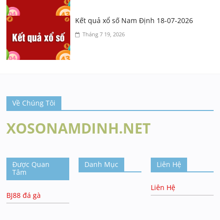
Kết quả xổ số Nam Định 18-07-2026
Tháng 7 19, 2026
Về Chúng Tôi
XOSONAMDINH.NET
Được Quan
Danh Mục
Liên Hệ
Tâm
Liên Hệ
BJ88 đá gà