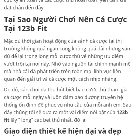
đặt chân đến đây.
Tại Sao Người Chơi Nên Cá Cược
Tại 123b Fit
Mặc dù thời gian hoạt động của sảnh cá cược tại thị
trường không quá ngắn cũng không quá dài nhưng vẫn
đủ để lại trong lòng mỗi cược thủ về những ưu điểm
vượt trội tại nơi này. Nhờ vào nguồn tài chính mạnh mẽ
mà nhà cái đã phát triển trên toàn mọi lĩnh vực liên
quan đến giải trí và cá cược một cách nhịp nhàng.
Do đó, sân chơi đã thu hút biết bao cược thủ tham gia
cá cược mỗi ngày và luôn đảm bảo đường truyền hệ
thống ổn định để phục vụ nhu cầu của mỗi anh em. Sau
đây chúng tôi sẽ đưa ra một vài điểm nổi bật của
123b
fit
lấy “ lòng” các bet thủ nhất, đó là:
Giao diện thiết kế hiện đại và đẹp