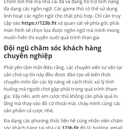
Chính bởi thế mà nhà cái đã và đang hỗ trợ tính năng
đa dạng các ngôn ngữ. Các game thủ có thể sử dụng
linh hoạt các ngôn ngữ cho thật phù hợp. Chỉ cần truy
cập vào
https://123b.fit
và quan sát về phía góc phải
màn hình sẽ chọn lựa được ngôn ngữ mà mình mong
muốn hiển thị xuyên suốt quá trình than gia
Đội ngũ chăm sóc khách hàng
chuyên nghiệp
Phải yên tâm một điều rằng, các chuyên viên tư vấn tại
sân chơi uy tín này đều được đào tạo về kiến thức
chuyên môn lẫn các kỹ năng về cách thức xử lý tình
huống mà người chơi gặp phải trong quá trình tham
gia. Vậy nên, anh em cược thủ không cần phải quá lo
lắng mà thay vào đó cứ thoải mái, cháy mình cùng các
sản phẩm cá cược nhé.
Đa dạng các phương thức liên hệ cùng nhân viên chăm
sóc khách hàng tại nhà cái
123b fit
đó là: hotline, email,