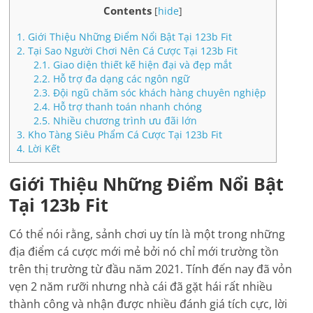
Contents
[
hide
]
1.
Giới Thiệu Những Điểm Nổi Bật Tại 123b Fit
2.
Tại Sao Người Chơi Nên Cá Cược Tại 123b Fit
2.1.
Giao diện thiết kế hiện đại và đẹp mắt
2.2.
Hỗ trợ đa dạng các ngôn ngữ
2.3.
Đội ngũ chăm sóc khách hàng chuyên nghiệp
2.4.
Hỗ trợ thanh toán nhanh chóng
2.5.
Nhiều chương trình ưu đãi lớn
3.
Kho Tàng Siêu Phẩm Cá Cược Tại 123b Fit
4.
Lời Kết
Giới Thiệu Những Điểm Nổi Bật
Tại 123b Fit
Có thể nói rằng, sảnh chơi uy tín là một trong những
địa điểm cá cược mới mẻ bởi nó chỉ mới trường tồn
trên thị trường từ đầu năm 2021. Tính đến nay đã vỏn
vẹn 2 năm rưỡi nhưng nhà cái đã gặt hái rất nhiều
thành công và nhận được nhiều đánh giá tích cực, lời