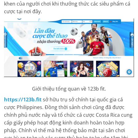
khen của người chơi khi thưởng thức các siêu phẩm cá
cược tại nơi đây.
Giới thiệu tổng quan về 123b fit.
https://123b.fit
sở hữu trụ sở chính tại quốc gia cá
cược Philippines. Đồng thời sảnh chơi cũng đã được
chính phủ nước này và tổ chức cá cược Costa Rica cung
cấp giấy phép hoạt động kinh doanh hoàn toàn hợp
pháp. Chính vì thế mà hệ thống bảo mật tại sân chơi
cực kỳ an toàn và các cược thủ hoàn toàn yên tâm khi