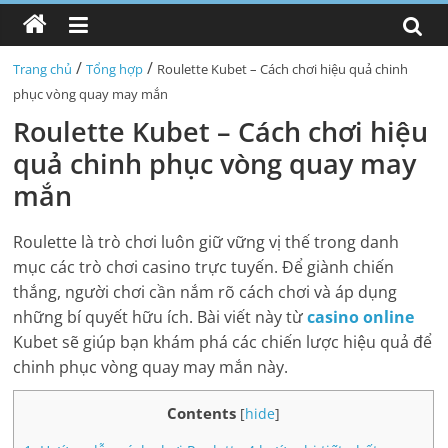
/
/
Trang chủ
Tổng hợp
Roulette Kubet – Cách chơi hiệu quả chinh
phục vòng quay may mắn
Roulette Kubet – Cách chơi hiệu
quả chinh phục vòng quay may
mắn
Roulette là trò chơi luôn giữ vững vị thế trong danh
mục các trò chơi casino trực tuyến. Để giành chiến
thắng, người chơi cần nắm rõ cách chơi và áp dụng
những bí quyết hữu ích. Bài viết này từ
casino online
Kubet sẽ giúp bạn khám phá các chiến lược hiệu quả để
chinh phục vòng quay may mắn này.
Contents
[
hide
]