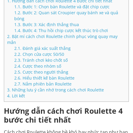
1.
Hướng dẫn cách chơi Roulette 4 bước chi tiết nhất
1.1.
Bước 1: Chọn bàn Roulette và đặt chip cược
1.2.
Bước 2: Quan sát Croupier quay bánh xe và quả
bóng
1.3.
Bước 3: Xác định thắng thua
1.4.
Bước 4: Thu hồi chip cược kết thúc trò chơi
2.
Bật mí cách chơi Roulette chinh phục vòng quay may
mắn
2.1.
Đánh giá xác suất thắng
2.2.
Chọn cửa cược 50/50
2.3.
Tránh chơi kèo chốt số
2.4.
Cược theo nhóm số
2.5.
Cược theo người thắng
2.6.
Hiểu thiết kế bàn Roulette
2.7.
Nắm phiên bản Roulette
3.
Những lưu ý cần nhớ trong cách chơi Roulette
4.
Lời kết
Hướng dẫn cách chơi Roulette 4
bước chi tiết nhất
Cách chơi Roulette không hề khó hay phức tạp như bạn