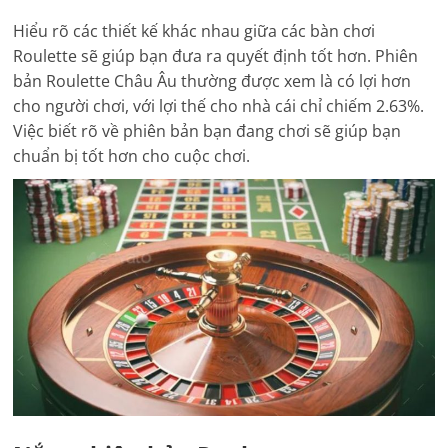
Hiểu rõ các thiết kế khác nhau giữa các bàn chơi
Roulette sẽ giúp bạn đưa ra quyết định tốt hơn. Phiên
bản Roulette Châu Âu thường được xem là có lợi hơn
cho người chơi, với lợi thế cho nhà cái chỉ chiếm 2.63%.
Việc biết rõ về phiên bản bạn đang chơi sẽ giúp bạn
chuẩn bị tốt hơn cho cuộc chơi.