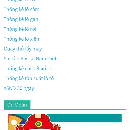
Thống kê lô câm
Thống kê lô gan
Thống kê lô rơi
Thống kê lô xiên
Quay thử lấy may
Soi cầu Pascal Nam Định
Thống kê chi tiết xổ số
Thống kê tần suất lô tô
XSND 30 ngày
Dự Đoán