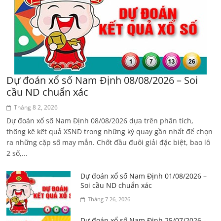
Dự đoán xổ số Nam Định 08/08/2026 – Soi
cầu ND chuẩn xác
Tháng 8 2, 2026
Dự đoán xổ số Nam Định 08/08/2026 dựa trên phân tích,
thống kê kết quả XSND trong những kỳ quay gần nhất để chọn
ra những cặp số may mắn. Chốt đầu đuôi giải đặc biệt, bao lô
2 số,...
Dự đoán xổ số Nam Định 01/08/2026 –
Soi cầu ND chuẩn xác
Tháng 7 26, 2026
Dự đoán xổ số Nam Định 25/07/2026 –