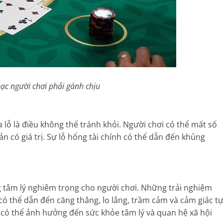
ạc người chơi phải gánh chịu
 lỗ là điều không thể tránh khỏi. Người chơi có thể mất số
ản có giá trị. Sự lỗ hổng tài chính có thể dẫn đến khủng
 tâm lý nghiêm trọng cho người chơi. Những trải nghiệm
h có thể dẫn đến căng thẳng, lo lắng, trầm cảm và cảm giác t
g có thể ảnh hưởng đến sức khỏe tâm lý và quan hệ xã hội