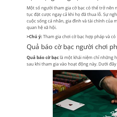
Một số người tham gia cờ bạc có thể trở nên 
tục đặt cược ngay cả khi họ đã thua lỗ. Sự n
cuộc sống cá nhân, gia đình và tài chính của 
quan hệ xã hội.
>Chú ý:
Tham gia chơi cờ bạc hợp pháp và có 
Quả báo cờ bạc người chơi ph
Quả báo cờ bạc
là một khái niệm chỉ những h
sau khi tham gia vào hoạt động này. Dưới đây