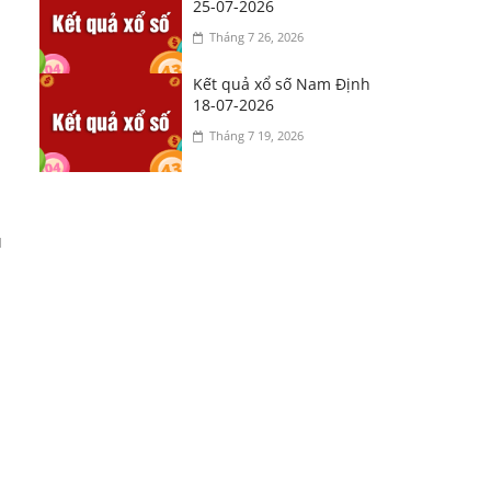
25-07-2026
Tháng 7 26, 2026
Kết quả xổ số Nam Định
18-07-2026
Tháng 7 19, 2026
u