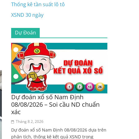
Thống kê tần suất lô tô
XSND 30 ngày
Dự Đoán
c
Dự đoán xổ số Nam Định
08/08/2026 – Soi cầu ND chuẩn
xác
Tháng 8 2, 2026
Dự đoán xổ số Nam Định 08/08/2026 dựa trên
phân tích, thống kê kết quả XSND trong