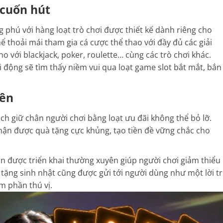
 cuốn hút
 phú với hàng loạt trò chơi được thiết kế dành riêng cho
hể thoải mái tham gia cá cược thể thao với đầy đủ các giải
o với blackjack, poker, roulette… cùng các trò chơi khác.
i động sẽ tìm thấy niềm vui qua loạt game slot bắt mắt, bắn
iên
ch giữ chân người chơi bằng loạt ưu đãi không thể bỏ lỡ.
nhận được quà tặng cực khủng, tạo tiền đề vững chắc cho
ần được triển khai thường xuyên giúp người chơi giảm thiểu
tặng sinh nhật cũng được gửi tới người dùng như một lời tr
m phần thú vị.