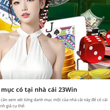
 mục có tại nhà cái 23Win
a cần xem xét từng danh mục một của nhà cái này để có cái
nh giá cụ thể: