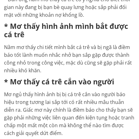
gian này đang bị bạn bè quay lưng hoặc sắp phải đối
mặt với những khoản nợ khổng lồ.
* Mơ thấy hình ảnh mình bắt được
cá trê
Nằm mơ thấy chi tiết mình bắt cá trê và bị ngã là điềm
báo tốt lành muốn nhắc nhở bạn sắp gặp được thành
công nhỏ trong công việc, mặc dù cũng sẽ gặp phải rất
nhiều khó khăn.
* Mơ thấy cá trê cắn vào người
Mơ ngủ thấy hình ảnh bị bị cá trê cắn vào người báo
hiệu trong tương lai sắp tới có rất nhiều mâu thuẫn
diễn ra. Giấc mơ này chính là điềm báo cho thấy bạn sẽ
gặp phải những việc liên quan đến kiện tụng hoặc tranh
chấp một mất một còn mà không thể nào tìm được
cách giải quyết dứt điểm.