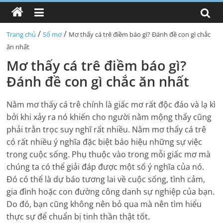
/
/
Trang chủ
Sổ mơ
Mơ thấy cá trê điềm báo gì? Đánh đề con gì chắc
ăn nhất
Mơ thấy cá trê điềm báo gì?
Đánh đề con gì chắc ăn nhất
Nằm mơ thấy cá trê chính là giấc mơ rất độc đáo và lạ kì
bởi khi xảy ra nó khiến cho người nằm mộng thấy cũng
phải trằn trọc suy nghĩ rất nhiều. Nằm mơ thấy cá trê
có rất nhiều ý nghĩa đặc biệt báo hiệu những sự việc
trong cuộc sống. Phụ thuộc vào trong mỗi giấc mơ mà
chúng ta có thể giải đáp được một số ý nghĩa của nó.
Đó có thể là dự báo tương lai về cuộc sống, tình cảm,
gia đình hoặc con đường công danh sự nghiệp của bạn.
Do đó, bạn cũng không nên bỏ qua mà nên tìm hiểu
thực sự để chuẩn bị tinh thần thật tốt.