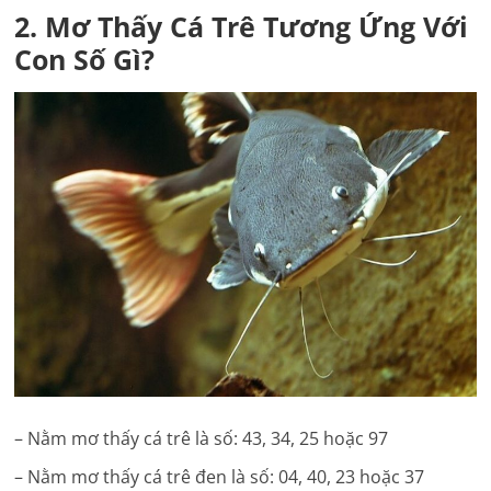
2. Mơ Thấy Cá Trê Tương Ứng Với
Con Số Gì?
– Nằm mơ thấy cá trê là số: 43, 34, 25 hoặc 97
– Nằm mơ thấy cá trê đen là số: 04, 40, 23 hoặc 37