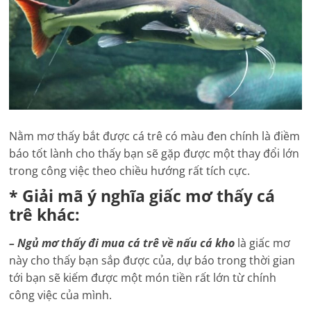
Nằm mơ thấy bắt được cá trê có màu đen chính là điềm
báo tốt lành cho thấy bạn sẽ gặp được một thay đổi lớn
trong công việc theo chiều hướng rất tích cực.
* Giải mã ý nghĩa giấc mơ thấy cá
trê khác:
– Ngủ mơ thấy đi mua cá trê về nấu cá kho
là giấc mơ
này cho thấy bạn sắp được của, dự báo trong thời gian
tới bạn sẽ kiếm được một món tiền rất lớn từ chính
công việc của mình.