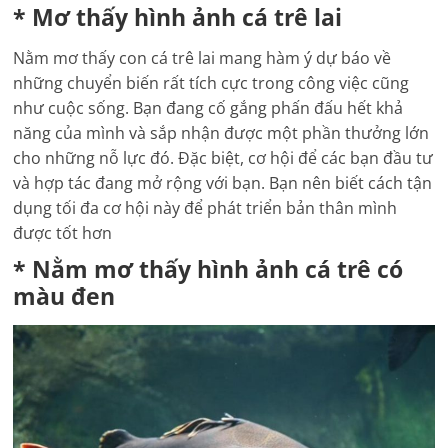
* Mơ thấy hình ảnh cá trê lai
Nằm mơ thấy con cá trê lai mang hàm ý dự báo về
những chuyển biến rất tích cực trong công việc cũng
như cuộc sống. Bạn đang cố gắng phấn đấu hết khả
năng của mình và sắp nhận được một phần thưởng lớn
cho những nỗ lực đó. Đặc biệt, cơ hội để các bạn đầu tư
và hợp tác đang mở rộng với bạn. Bạn nên biết cách tận
dụng tối đa cơ hội này để phát triển bản thân mình
được tốt hơn
* Nằm mơ thấy hình ảnh cá trê có
màu đen