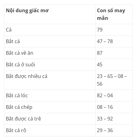
Nội dung giấc mơ
Con số may
mắn
Cá
79
Bắt cá
47 – 78
Bắt cá về ăn
87
Bắt cá ở suối
45
Bắt được nhiều cá
23 – 65 – 08 –
56
Bắt cá lóc
82 – 04
Bắt cá chép
08 – 16
Bắt được cá trê
33 – 92
Bắt cá rô
29 – 36