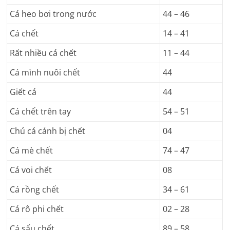
Cá heo bơi trong nước
44 – 46
Cá chết
14 – 41
Rất nhiều cá chết
11 – 44
Cá mình nuôi chết
44
Giết cá
44
Cá chết trên tay
54 – 51
Chú cá cảnh bị chết
04
Cá mè chết
74 – 47
Cá voi chết
08
Cá rồng chết
34 – 61
Cá rô phi chết
02 – 28
Cá sấu chết
89 – 58