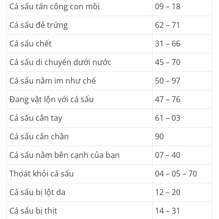
Cá sấu tấn công con mồi
09 – 18
Cá sấu đẻ trứng
62 – 71
Cá sấu chết
31 – 66
Cá sấu di chuyển dưới nước
45 – 70
Cá sấu nằm im như chế
50 – 97
Đang vật lộn với cá sấu
47 – 76
Cá sấu cắn tay
61 – 03
Cá sấu cắn chân
90
Cá sấu nằm bên cạnh của bạn
07 – 40
Thoát khỏi cá sấu
04 – 05 – 70
Cá sấu bị lột da
12 – 20
Cá sấu bị thịt
14 – 31