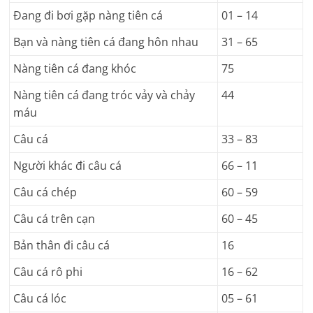
Đang đi bơi gặp nàng tiên cá
01 – 14
Bạn và nàng tiên cá đang hôn nhau
31 – 65
Nàng tiên cá đang khóc
75
Nàng tiên cá đang tróc vảy và chảy
44
máu
Câu cá
33 – 83
Người khác đi câu cá
66 – 11
Câu cá chép
60 – 59
Câu cá trên cạn
60 – 45
Bản thân đi câu cá
16
Câu cá rô phi
16 – 62
Câu cá lóc
05 – 61