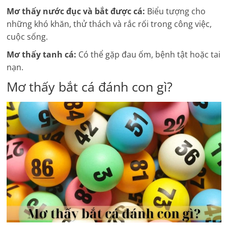
Mơ thấy nước đục và bắt được cá:
Biểu tượng cho
những khó khăn, thử thách và rắc rối trong công việc,
cuộc sống.
Mơ thấy tanh cá:
Có thể gặp đau ốm, bệnh tật hoặc tai
nạn.
Mơ thấy bắt cá đánh con gì?