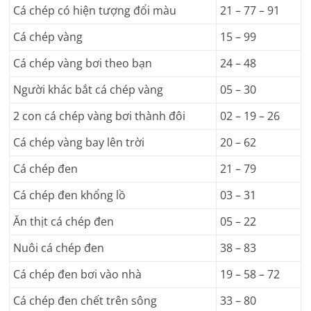
Cá chép có hiện tượng đổi màu
21 – 77 – 91
Cá chép vàng
15 – 99
Cá chép vàng bơi theo bạn
24 – 48
Người khác bắt cá chép vàng
05 – 30
2 con cá chép vàng bơi thành đôi
02 – 19 – 26
Cá chép vàng bay lên trời
20 – 62
Cá chép đen
21 – 79
Cá chép đen khổng lồ
03 – 31
Ăn thịt cá chép đen
05 – 22
Nuôi cá chép đen
38 – 83
Cá chép đen bơi vào nhà
19 – 58 – 72
Cá chép đen chết trên sông
33 – 80