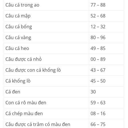
Câu cá trong ao
77 – 88
Câu cá mập
52 – 68
Câu cá bống
12 – 32
Câu cá vàng
80 – 96
Câu cá heo
49 – 85
Câu được cá nhỏ
00 – 89
Câu được con cá khổng lồ
43 – 67
Cá khổng lồ
45 – 50
Cá đen
30
Con cá rô màu đen
59 – 63
Cá chép màu đen
08 – 16
Câu được cá trắm có màu đen
66 – 75