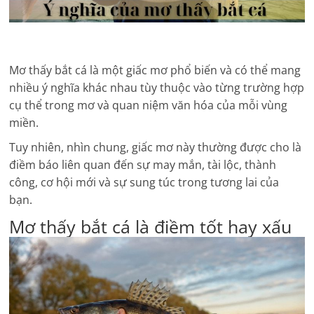
Mơ thấy bắt cá là một giấc mơ phổ biến và có thể mang
nhiều ý nghĩa khác nhau tùy thuộc vào từng trường hợp
cụ thể trong mơ và quan niệm văn hóa của mỗi vùng
miền.
Tuy nhiên, nhìn chung, giấc mơ này thường được cho là
điềm báo liên quan đến sự may mắn, tài lộc, thành
công, cơ hội mới và sự sung túc trong tương lai của
bạn.
Mơ thấy bắt cá là điềm tốt hay xấu