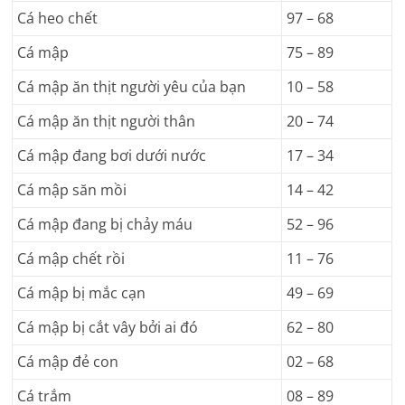
Cá heo chết
97 – 68
Cá mập
75 – 89
Cá mập ăn thịt người yêu của bạn
10 – 58
Cá mập ăn thịt người thân
20 – 74
Cá mập đang bơi dưới nước
17 – 34
Cá mập săn mồi
14 – 42
Cá mập đang bị chảy máu
52 – 96
Cá mập chết rồi
11 – 76
Cá mập bị mắc cạn
49 – 69
Cá mập bị cắt vây bởi ai đó
62 – 80
Cá mập đẻ con
02 – 68
Cá trắm
08 – 89