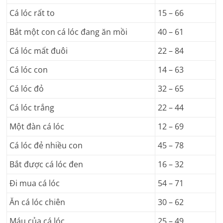
Cá lóc rất to
15 – 66
Bắt một con cá lóc đang ăn mồi
40 – 61
Cá lóc mất đuôi
22 – 84
Cá lóc con
14 – 63
Cá lóc đỏ
32 – 65
Cá lóc trắng
22 – 44
Một đàn cá lóc
12 – 69
Cá lóc đẻ nhiều con
45 – 78
Bắt được cá lóc đen
16 – 32
Đi mua cá lóc
54 – 71
Ăn cá lóc chiên
30 – 62
Máu của cá lóc
25 – 49