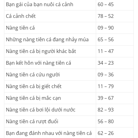
Bạn gái của bạn nuôi cá cảnh
60 – 45
Cá cảnh chết
78 – 52
Nàng tiên cá
09 – 90
Những nàng tiên cá đang nhảy múa
65 – 56
Nàng tiên cá bị người khác bắt
11 – 47
Bạn kết hôn với nàng tiên cá
34 – 23
Nàng tiên cá cứu người
09 – 36
Nàng tiên cá bị giết chết
11 – 79
Nàng tiên cá bị mắc cạn
39 – 67
Nàng tiên cá bơi lội dưới nước
82 – 93
Nàng tiên cá rượt đuổi
56 – 80
Bạn đang đánh nhau với nàng tiên cá
62 – 26