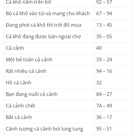
Cá khô nằm trên bờ
02 – 57
Bỏ cá khô vào túi và mang cho khách
67 – 94
Đang phơi cá khô thì trời đổ mưa
13 – 45
Cá khô đang được bán ngoài chợ
35 – 05
Cá cảnh
40
Một bể toàn cá cảnh
33 – 24
Rất nhiều cá cảnh
94 – 16
Hồ cá cảnh
32
Bạn đang nuôi cá cảnh
84 – 27
Cá cảnh chết
74 – 49
Bắt cá cảnh
36 – 17
Cảnh tượng cá cảnh bơi lung tung
95 – 51