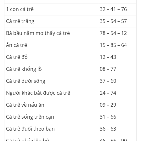
1 con cá trê
32 – 41 – 76
Cá trê trắng
35 – 54 – 57
Bà bầu nằm mơ thấy cá trê
78 – 54 – 12
Ăn cá trê
15 – 85 – 64
Cá trê đỏ
12 – 43
Cá trê khổng lồ
08 – 77
Cá trê dưới sông
37 – 60
Người khác bắt được cá trê
24 – 74
Cá trê về nấu ăn
09 – 29
Cá trê sống trên cạn
31 – 66
Cá trê đuổi theo bạn
36 – 63
Cá trê nhảy lên bờ
46 – 56 – 90