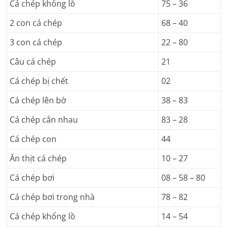
Cá chép khổng lồ
75 – 36
2 con cá chép
68 – 40
3 con cá chép
22 – 80
Câu cá chép
21
Cá chép bị chết
02
Cá chép lên bờ
38 – 83
Cá chép cắn nhau
83 – 28
Cá chép con
44
Ăn thịt cá chép
10 – 27
Cá chép bơi
08 – 58 – 80
Cá chép bơi trong nhà
78 – 82
Cá chép khổng lồ
14 – 54