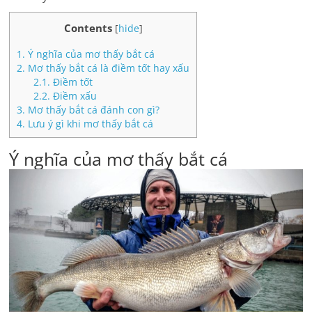
Contents
[
hide
]
1.
Ý nghĩa của mơ thấy bắt cá
2.
Mơ thấy bắt cá là điềm tốt hay xấu
2.1.
Điềm tốt
2.2.
Điềm xấu
3.
Mơ thấy bắt cá đánh con gì?
4.
Lưu ý gì khi mơ thấy bắt cá
Ý nghĩa của mơ thấy bắt cá