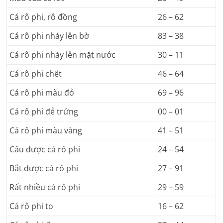
Cá rô phi, rô đồng
26 – 62
Cá rô phi nhảy lên bờ
83 – 38
Cá rô phi nhảy lên mặt nước
30 – 11
Cá rô phi chết
46 – 64
Cá rô phi màu đỏ
69 – 96
Cá rô phi đẻ trứng
00 – 01
Cá rô phi màu vàng
41 – 51
Câu được cá rô phi
24 – 54
Bắt được cá rô phi
27 – 91
Rất nhiều cá rô phi
29 – 59
Cá rô phi to
16 – 62