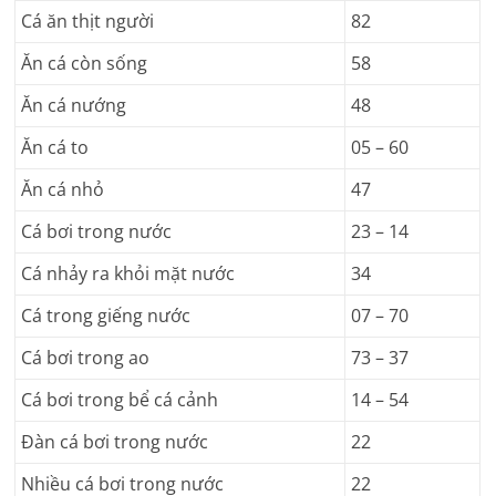
Cá ăn thịt người
82
Ăn cá còn sống
58
Ăn cá nướng
48
Ăn cá to
05 – 60
Ăn cá nhỏ
47
Cá bơi trong nước
23 – 14
Cá nhảy ra khỏi mặt nước
34
Cá trong giếng nước
07 – 70
Cá bơi trong ao
73 – 37
Cá bơi trong bể cá cảnh
14 – 54
Đàn cá bơi trong nước
22
Nhiều cá bơi trong nước
22