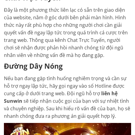
Đây là một phương thức liên lạc có sẵn trên giao diện
của website, nằm ở góc dưới bên phải màn hình. Hình
thức này rất phù hợp cho những người chơi cần giải
quyết vấn đề ngay lập tức trong quá trình cá cược trên
trang web. Thông qua kênh Chat Trực Tuyến, người
chơi sẽ nhận được phản hồi nhanh chóng từ đội ngũ
nhân viên về những vấn đề mà họ đang gặp.
Đường Dây Nóng
Nếu bạn đang gặp tình huống nghiêm trọng và cần sự
hỗ trợ ngay lập tức, hãy gọi ngay vào số Hotline được
cung cấp ở dưới trang web. Đội ngũ hỗ trợ
liên hệ
Sunwin
sẽ tiếp nhận cuộc gọi của bạn với sự nhiệt tình
và chuyên nghiệp. Sau khi hiểu rõ vấn đề của bạn, họ sẽ
nhanh chóng đưa ra phương án giải quyết hợp lý.