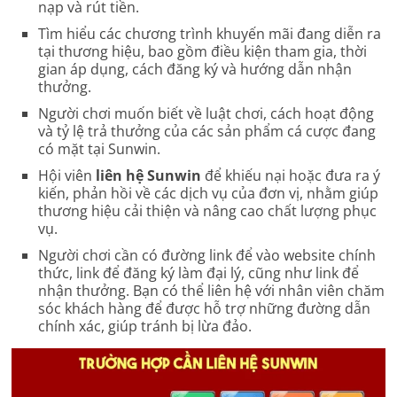
nạp và rút tiền.
Tìm hiểu các chương trình khuyến mãi đang diễn ra
tại thương hiệu, bao gồm điều kiện tham gia, thời
gian áp dụng, cách đăng ký và hướng dẫn nhận
thưởng.
Người chơi muốn biết về luật chơi, cách hoạt động
và tỷ lệ trả thưởng của các sản phẩm cá cược đang
có mặt tại Sunwin.
Hội viên
liên hệ Sunwin
để khiếu nại hoặc đưa ra ý
kiến, phản hồi về các dịch vụ của đơn vị, nhằm giúp
thương hiệu cải thiện và nâng cao chất lượng phục
vụ.
Người chơi cần có đường link để vào website chính
thức, link để đăng ký làm đại lý, cũng như link để
nhận thưởng. Bạn có thể liên hệ với nhân viên chăm
sóc khách hàng để được hỗ trợ những đường dẫn
chính xác, giúp tránh bị lừa đảo.