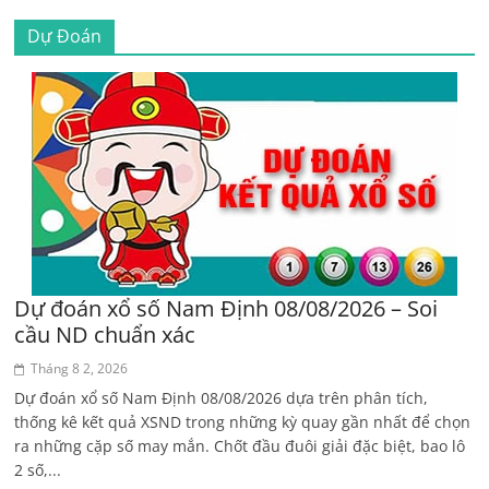
Dự Đoán
Dự đoán xổ số Nam Định 08/08/2026 – Soi
cầu ND chuẩn xác
Tháng 8 2, 2026
Dự đoán xổ số Nam Định 08/08/2026 dựa trên phân tích,
thống kê kết quả XSND trong những kỳ quay gần nhất để chọn
ra những cặp số may mắn. Chốt đầu đuôi giải đặc biệt, bao lô
2 số,...