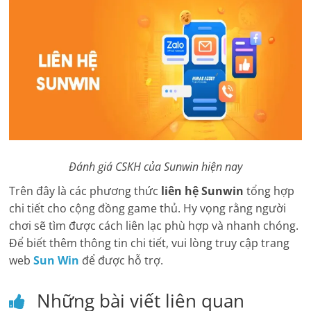
Đánh giá CSKH của Sunwin hiện nay
Trên đây là các phương thức
liên hệ Sunwin
tổng hợp
chi tiết cho cộng đồng game thủ. Hy vọng rằng người
chơi sẽ tìm được cách liên lạc phù hợp và nhanh chóng.
Để biết thêm thông tin chi tiết, vui lòng truy cập trang
web
Sun Win
để được hỗ trợ.
Những bài viết liên quan