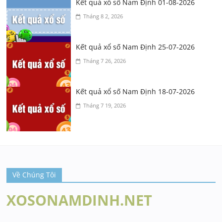
Kết quả xổ số Nam Định 01-08-2026
Tháng 8 2, 2026
Kết quả xổ số Nam Định 25-07-2026
Tháng 7 26, 2026
Kết quả xổ số Nam Định 18-07-2026
Tháng 7 19, 2026
Về Chúng Tôi
XOSONAMDINH.NET