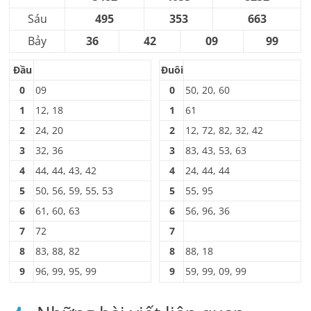
Sáu
495
353
663
Bảy
36
42
09
99
Đầu
Đuôi
0
09
0
50, 20, 60
1
12, 18
1
61
2
24, 20
2
12, 72, 82, 32, 42
3
32, 36
3
83, 43, 53, 63
4
44, 44, 43, 42
4
24, 44, 44
5
50, 56, 59, 55, 53
5
55, 95
6
61, 60, 63
6
56, 96, 36
7
72
7
8
83, 88, 82
8
88, 18
9
96, 99, 95, 99
9
59, 99, 09, 99