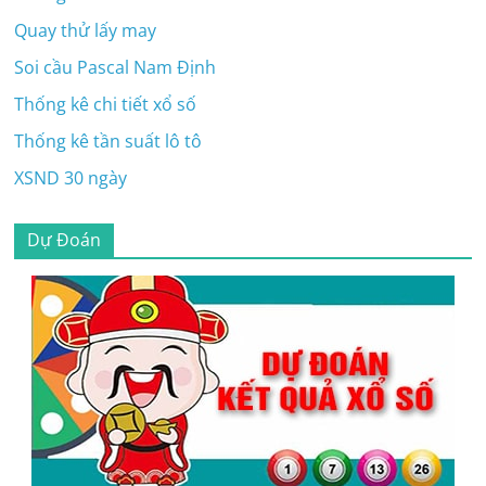
Quay thử lấy may
Soi cầu Pascal Nam Định
Thống kê chi tiết xổ số
Thống kê tần suất lô tô
XSND 30 ngày
Dự Đoán