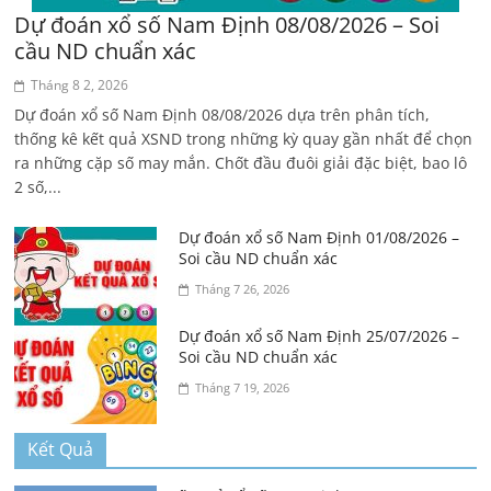
Dự đoán xổ số Nam Định 08/08/2026 – Soi
cầu ND chuẩn xác
Tháng 8 2, 2026
Dự đoán xổ số Nam Định 08/08/2026 dựa trên phân tích,
thống kê kết quả XSND trong những kỳ quay gần nhất để chọn
ra những cặp số may mắn. Chốt đầu đuôi giải đặc biệt, bao lô
2 số,...
Dự đoán xổ số Nam Định 01/08/2026 –
Soi cầu ND chuẩn xác
Tháng 7 26, 2026
Dự đoán xổ số Nam Định 25/07/2026 –
Soi cầu ND chuẩn xác
Tháng 7 19, 2026
Kết Quả