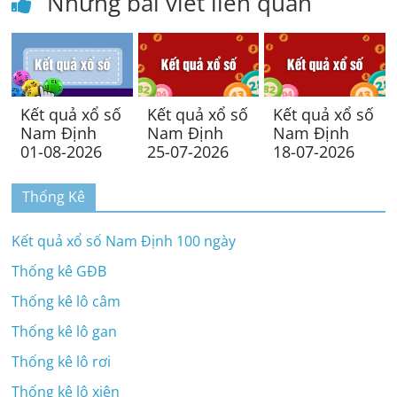
Những bài viết liên quan
Kết quả xổ số
Kết quả xổ số
Kết quả xổ số
Nam Định
Nam Định
Nam Định
01-08-2026
25-07-2026
18-07-2026
Thống Kê
Kết quả xổ số Nam Định 100 ngày
Thống kê GĐB
Thống kê lô câm
Thống kê lô gan
Thống kê lô rơi
Thống kê lô xiên