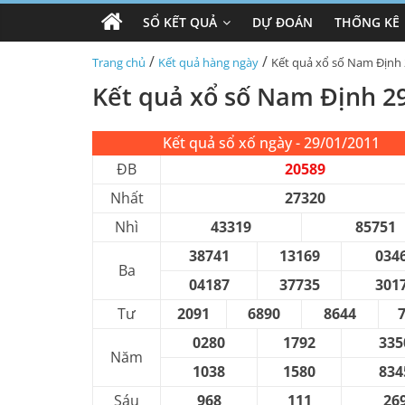
SỔ KẾT QUẢ
DỰ ĐOÁN
THỐNG KÊ
/
/
Trang chủ
Kết quả hàng ngày
Kết quả xổ số Nam Định 
Kết quả xổ số Nam Định 2
Kết quả sổ xố ngày - 29/01/2011
ĐB
20589
Nhất
27320
Nhì
43319
85751
38741
13169
034
Ba
04187
37735
301
Tư
2091
6890
8644
0280
1792
335
Năm
1038
1580
834
Sáu
968
111
26