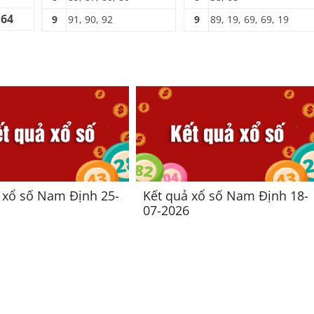
64
9
91, 90, 92
9
89, 19, 69, 69, 19
 xổ số Nam Định 25-
Kết quả xổ số Nam Định 18-
07-2026