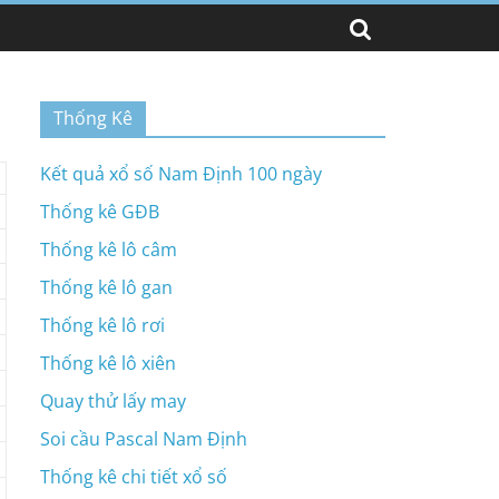
Thống Kê
Kết quả xổ số Nam Định 100 ngày
Thống kê GĐB
Thống kê lô câm
Thống kê lô gan
Thống kê lô rơi
Thống kê lô xiên
Quay thử lấy may
Soi cầu Pascal Nam Định
Thống kê chi tiết xổ số