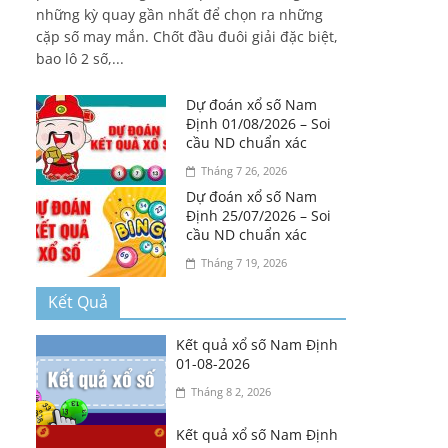
những kỳ quay gần nhất để chọn ra những
cặp số may mắn. Chốt đầu đuôi giải đặc biệt,
bao lô 2 số,...
Dự đoán xổ số Nam
Định 01/08/2026 – Soi
cầu ND chuẩn xác
Tháng 7 26, 2026
Dự đoán xổ số Nam
Định 25/07/2026 – Soi
cầu ND chuẩn xác
Tháng 7 19, 2026
Kết Quả
Kết quả xổ số Nam Định
01-08-2026
Tháng 8 2, 2026
Kết quả xổ số Nam Định