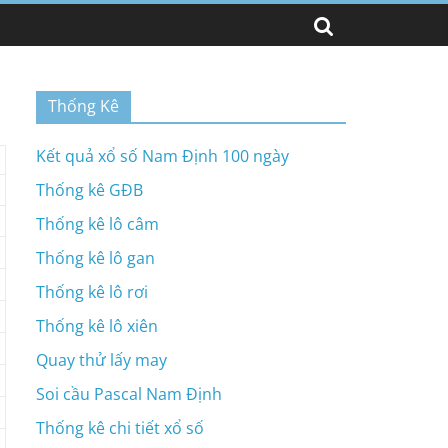
Thống Kê
Kết quả xổ số Nam Định 100 ngày
Thống kê GĐB
Thống kê lô câm
Thống kê lô gan
Thống kê lô rơi
Thống kê lô xiên
Quay thử lấy may
Soi cầu Pascal Nam Định
Thống kê chi tiết xổ số