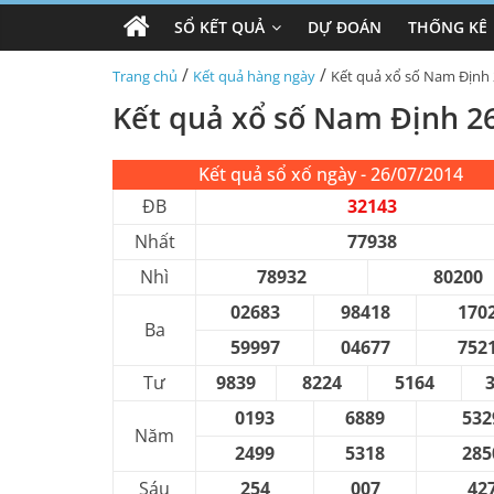
SỔ KẾT QUẢ
DỰ ĐOÁN
THỐNG KÊ
/
/
Trang chủ
Kết quả hàng ngày
Kết quả xổ số Nam Định 
Kết quả xổ số Nam Định 2
Kết quả sổ xố ngày - 26/07/2014
ĐB
32143
Nhất
77938
Nhì
78932
80200
02683
98418
170
Ba
59997
04677
752
Tư
9839
8224
5164
0193
6889
532
Năm
2499
5318
285
Sáu
254
007
42