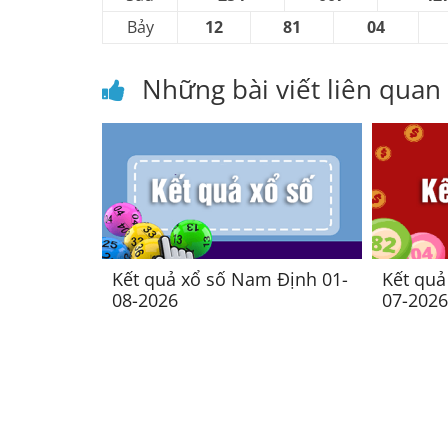
Bảy
12
81
04
Những bài viết liên quan
Kết quả xổ số Nam Định 01-
Kết quả
08-2026
07-2026