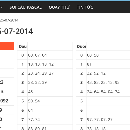
SOI CẦU PASCAL
QUAY THỬ
TIN TỨC
26-07-2014
6-07-2014
Đầu
Đuôi
0
00, 07, 04
0
00, 50
1
18, 13, 18, 12
1
81
2
23, 24, 29, 27
2
32, 92, 12
23
3
38, 32, 39
3
43, 83, 23, 13, 93
13
4
43
4
24, 64, 54, 04, 74
3092
5
50, 54
5
9
6
64
6
0
7
77, 74
7
97, 77, 07, 27
7
8
83, 89, 81
8
38, 18, 18