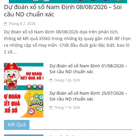
Dự đoán xổ số Nam Định 08/08/2026 – Soi
cầu ND chuẩn xác
Tháng 8 2, 2026
Dự đoán xổ số Nam Định 08/08/2026 dựa trên phân tích,
thống kê kết quả XSND trong những kỳ quay gần nhất để chọn
ra những cặp số may mắn. Chốt đầu đuôi giải đặc biệt, bao lô
2 số,...
Dự đoán xổ số Nam Định 01/08/2026 –
Soi cầu ND chuẩn xác
Tháng 7 26, 2026
Dự đoán xổ số Nam Định 25/07/2026 –
Soi cầu ND chuẩn xác
Tháng 7 19, 2026
Kết Quả