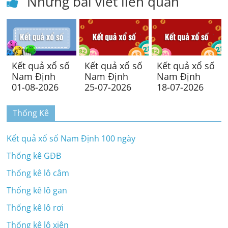
Những bài viết liên quan
Kết quả xổ số
Kết quả xổ số
Kết quả xổ số
Nam Định
Nam Định
Nam Định
01-08-2026
25-07-2026
18-07-2026
Thống Kê
Kết quả xổ số Nam Định 100 ngày
Thống kê GĐB
Thống kê lô câm
Thống kê lô gan
Thống kê lô rơi
Thống kê lô xiên