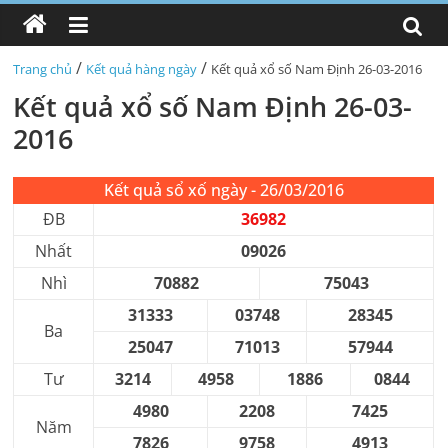
/
/
Trang chủ
Kết quả hàng ngày
Kết quả xổ số Nam Định 26-03-2016
Kết quả xổ số Nam Định 26-03-
2016
Kết quả sổ xố ngày - 26/03/2016
ĐB
36982
Nhất
09026
Nhì
70882
75043
31333
03748
28345
Ba
25047
71013
57944
Tư
3214
4958
1886
0844
4980
2208
7425
Năm
7826
9758
4913