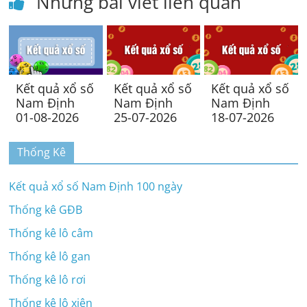
Những bài viết liên quan
Kết quả xổ số
Kết quả xổ số
Kết quả xổ số
Nam Định
Nam Định
Nam Định
01-08-2026
25-07-2026
18-07-2026
Thống Kê
Kết quả xổ số Nam Định 100 ngày
Thống kê GĐB
Thống kê lô câm
Thống kê lô gan
Thống kê lô rơi
Thống kê lô xiên