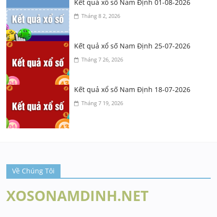
Kết quả xổ số Nam Định 01-08-2026
Tháng 8 2, 2026
Kết quả xổ số Nam Định 25-07-2026
Tháng 7 26, 2026
Kết quả xổ số Nam Định 18-07-2026
Tháng 7 19, 2026
Về Chúng Tôi
XOSONAMDINH.NET