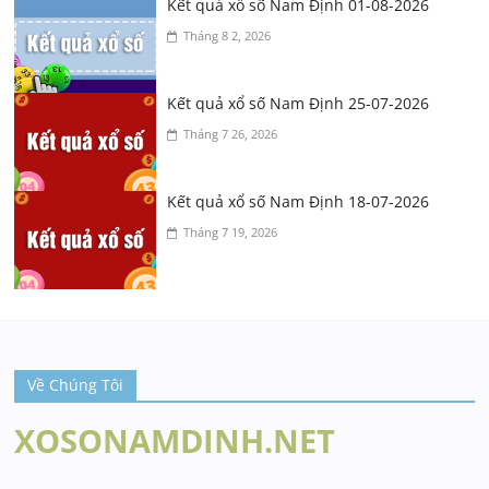
Kết quả xổ số Nam Định 01-08-2026
Tháng 8 2, 2026
Kết quả xổ số Nam Định 25-07-2026
Tháng 7 26, 2026
Kết quả xổ số Nam Định 18-07-2026
Tháng 7 19, 2026
Về Chúng Tôi
XOSONAMDINH.NET