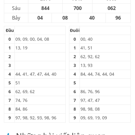
Sáu
844
700
062
Bảy
04
08
40
96
Đầu
Đuôi
0
09, 09, 00, 04, 08
0
00, 40
1
13, 19
1
41, 51
2
2
62, 92, 62
3
3
13, 93
4
44, 41, 47, 47, 44, 40
4
84, 44, 74, 44, 04
5
51
5
6
62, 69, 62
6
86, 76, 96
7
74, 76
7
97, 47, 47
8
84, 86
8
98, 98, 08
9
97, 98, 92, 93, 98, 96
9
09, 69, 19, 09