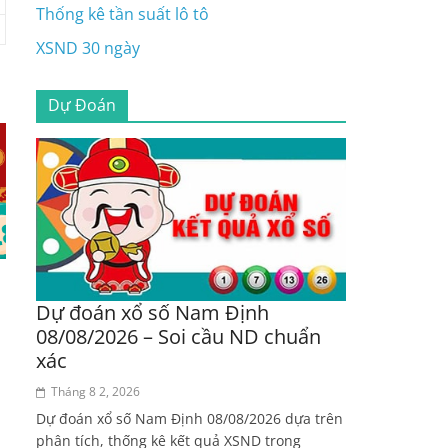
Thống kê tần suất lô tô
XSND 30 ngày
Dự Đoán
Dự đoán xổ số Nam Định
08/08/2026 – Soi cầu ND chuẩn
xác
Tháng 8 2, 2026
Dự đoán xổ số Nam Định 08/08/2026 dựa trên
phân tích, thống kê kết quả XSND trong