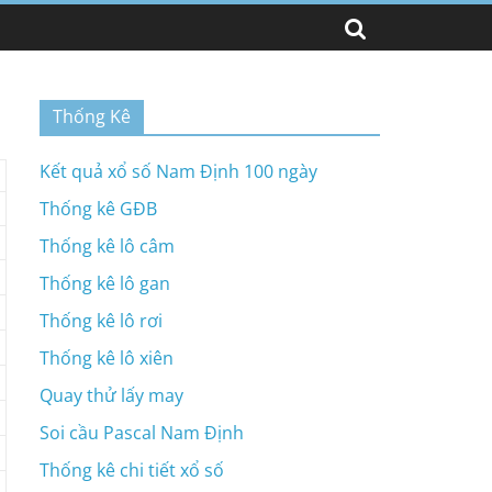
Thống Kê
Kết quả xổ số Nam Định 100 ngày
Thống kê GĐB
Thống kê lô câm
Thống kê lô gan
Thống kê lô rơi
Thống kê lô xiên
Quay thử lấy may
Soi cầu Pascal Nam Định
Thống kê chi tiết xổ số