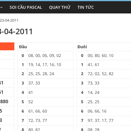
SOI CẦU PASCAL
QUAY THỬ
TIN TỨC
23-04-2011
3-04-2011
Đầu
Đuôi
0
08, 00, 06, 09, 02
0
00, 80, 60, 10
1
19, 14, 17, 16, 10
1
41, 61
2
25, 25, 28, 24
2
72, 02, 52, 82
41
3
37, 33
3
73, 33
61
4
41
4
14, 24
9880
5
52
5
25, 25
5
6
61, 66, 60
6
06, 66, 16
3
7
72, 73, 77
7
97, 37, 17, 77
2
8
80, 82
8
08, 28