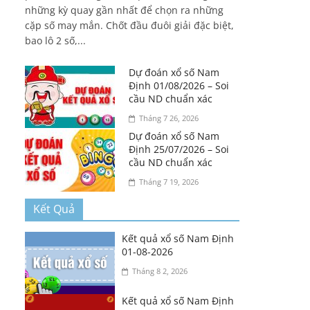
những kỳ quay gần nhất để chọn ra những
cặp số may mắn. Chốt đầu đuôi giải đặc biệt,
bao lô 2 số,...
Dự đoán xổ số Nam
Định 01/08/2026 – Soi
cầu ND chuẩn xác
Tháng 7 26, 2026
Dự đoán xổ số Nam
Định 25/07/2026 – Soi
cầu ND chuẩn xác
Tháng 7 19, 2026
Kết Quả
Kết quả xổ số Nam Định
01-08-2026
Tháng 8 2, 2026
Kết quả xổ số Nam Định