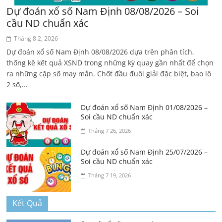
Dự đoán xổ số Nam Định 08/08/2026 – Soi
cầu ND chuẩn xác
Tháng 8 2, 2026
Dự đoán xổ số Nam Định 08/08/2026 dựa trên phân tích,
thống kê kết quả XSND trong những kỳ quay gần nhất để chọn
ra những cặp số may mắn. Chốt đầu đuôi giải đặc biệt, bao lô
2 số,...
Dự đoán xổ số Nam Định 01/08/2026 –
Soi cầu ND chuẩn xác
Tháng 7 26, 2026
Dự đoán xổ số Nam Định 25/07/2026 –
Soi cầu ND chuẩn xác
Tháng 7 19, 2026
Kết Quả