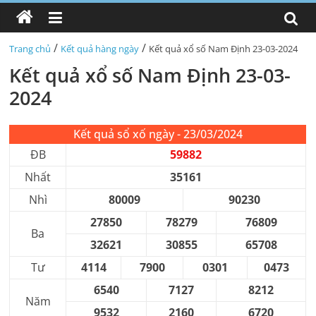
/
/
Trang chủ
Kết quả hàng ngày
Kết quả xổ số Nam Định 23-03-2024
Kết quả xổ số Nam Định 23-03-
2024
Kết quả sổ xố ngày - 23/03/2024
ĐB
59882
Nhất
35161
Nhì
80009
90230
27850
78279
76809
Ba
32621
30855
65708
Tư
4114
7900
0301
0473
6540
7127
8212
Năm
9532
2160
6720