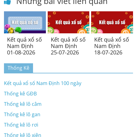
Những bài viết liên quan
Kết quả xổ số
Kết quả xổ số
Kết quả xổ số
Nam Định
Nam Định
Nam Định
01-08-2026
25-07-2026
18-07-2026
Thống Kê
Kết quả xổ số Nam Định 100 ngày
Thống kê GĐB
Thống kê lô câm
Thống kê lô gan
Thống kê lô rơi
Thống kê lô xiên