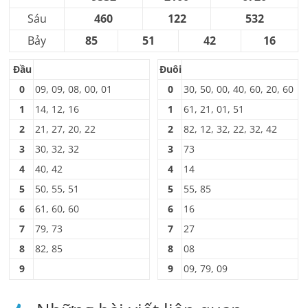
Sáu
460
122
532
Bảy
85
51
42
16
Đầu
Đuôi
0
09, 09, 08, 00, 01
0
30, 50, 00, 40, 60, 20, 60
1
14, 12, 16
1
61, 21, 01, 51
2
21, 27, 20, 22
2
82, 12, 32, 22, 32, 42
3
30, 32, 32
3
73
4
40, 42
4
14
5
50, 55, 51
5
55, 85
6
61, 60, 60
6
16
7
79, 73
7
27
8
82, 85
8
08
9
9
09, 79, 09