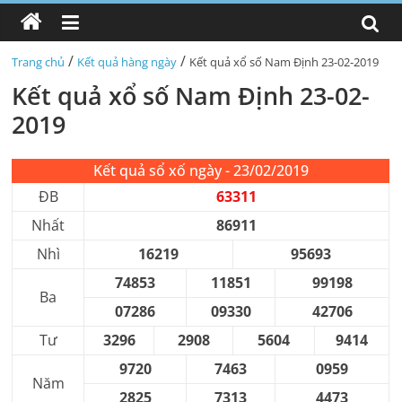
/
/
Trang chủ
Kết quả hàng ngày
Kết quả xổ số Nam Định 23-02-2019
Kết quả xổ số Nam Định 23-02-
2019
Kết quả sổ xố ngày - 23/02/2019
ĐB
63311
Nhất
86911
Nhì
16219
95693
74853
11851
99198
Ba
07286
09330
42706
Tư
3296
2908
5604
9414
9720
7463
0959
Năm
2825
7313
4473