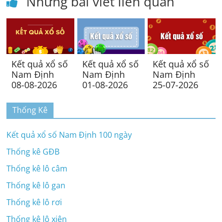
Những bài viết liên quan
Kết quả xổ số
Kết quả xổ số
Kết quả xổ số
Nam Định
Nam Định
Nam Định
08-08-2026
01-08-2026
25-07-2026
Thống Kê
Kết quả xổ số Nam Định 100 ngày
Thống kê GĐB
Thống kê lô câm
Thống kê lô gan
Thống kê lô rơi
Thống kê lô xiên