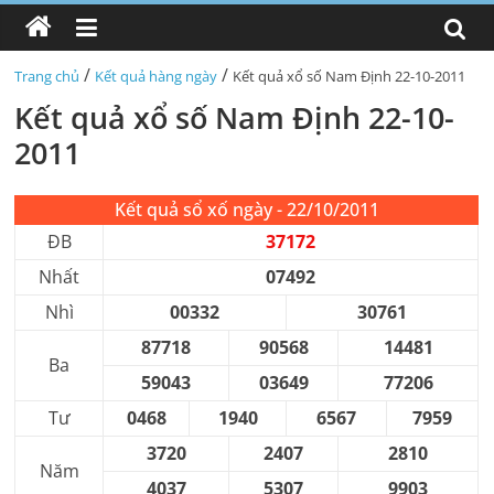
/
/
Trang chủ
Kết quả hàng ngày
Kết quả xổ số Nam Định 22-10-2011
Kết quả xổ số Nam Định 22-10-
2011
Kết quả sổ xố ngày - 22/10/2011
ĐB
37172
Nhất
07492
Nhì
00332
30761
87718
90568
14481
Ba
59043
03649
77206
Tư
0468
1940
6567
7959
3720
2407
2810
Năm
4037
5307
9903