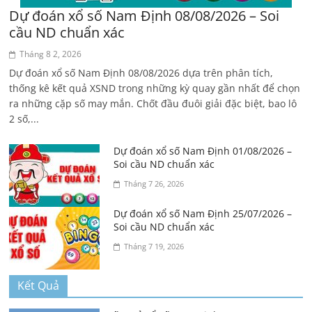
Dự đoán xổ số Nam Định 08/08/2026 – Soi
cầu ND chuẩn xác
Tháng 8 2, 2026
Dự đoán xổ số Nam Định 08/08/2026 dựa trên phân tích,
thống kê kết quả XSND trong những kỳ quay gần nhất để chọn
ra những cặp số may mắn. Chốt đầu đuôi giải đặc biệt, bao lô
2 số,...
Dự đoán xổ số Nam Định 01/08/2026 –
Soi cầu ND chuẩn xác
Tháng 7 26, 2026
Dự đoán xổ số Nam Định 25/07/2026 –
Soi cầu ND chuẩn xác
Tháng 7 19, 2026
Kết Quả