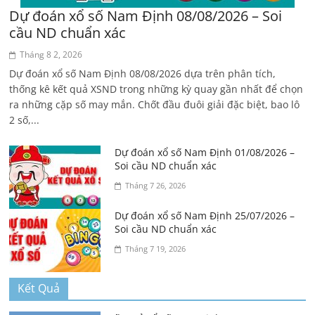
Dự đoán xổ số Nam Định 08/08/2026 – Soi
cầu ND chuẩn xác
Tháng 8 2, 2026
Dự đoán xổ số Nam Định 08/08/2026 dựa trên phân tích,
thống kê kết quả XSND trong những kỳ quay gần nhất để chọn
ra những cặp số may mắn. Chốt đầu đuôi giải đặc biệt, bao lô
2 số,...
Dự đoán xổ số Nam Định 01/08/2026 –
Soi cầu ND chuẩn xác
Tháng 7 26, 2026
Dự đoán xổ số Nam Định 25/07/2026 –
Soi cầu ND chuẩn xác
Tháng 7 19, 2026
Kết Quả