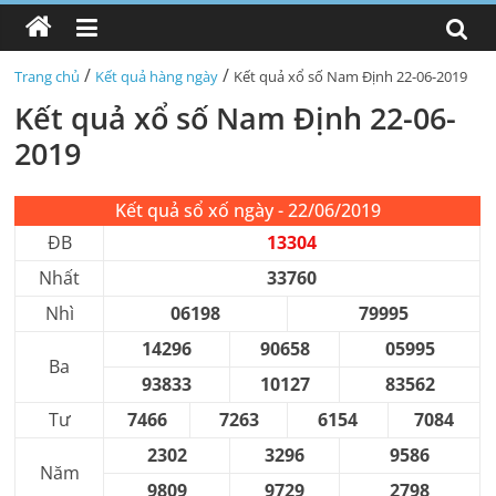
/
/
Trang chủ
Kết quả hàng ngày
Kết quả xổ số Nam Định 22-06-2019
Kết quả xổ số Nam Định 22-06-
2019
Kết quả sổ xố ngày - 22/06/2019
ĐB
13304
Nhất
33760
Nhì
06198
79995
14296
90658
05995
Ba
93833
10127
83562
Tư
7466
7263
6154
7084
2302
3296
9586
Năm
9809
9729
2798