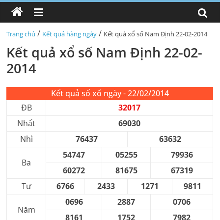
/
/
Trang chủ
Kết quả hàng ngày
Kết quả xổ số Nam Định 22-02-2014
Kết quả xổ số Nam Định 22-02-
2014
Kết quả sổ xố ngày - 22/02/2014
ĐB
32017
Nhất
69030
Nhì
76437
63632
54747
05255
79936
Ba
60272
81675
67319
Tư
6766
2433
1271
9811
0696
2887
0706
Năm
8161
1752
7982