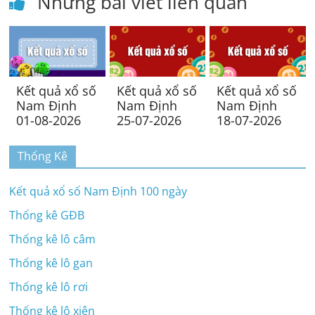
Những bài viết liên quan
Kết quả xổ số
Kết quả xổ số
Kết quả xổ số
Nam Định
Nam Định
Nam Định
01-08-2026
25-07-2026
18-07-2026
Thống Kê
Kết quả xổ số Nam Định 100 ngày
Thống kê GĐB
Thống kê lô câm
Thống kê lô gan
Thống kê lô rơi
Thống kê lô xiên