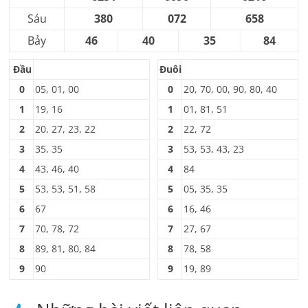
Sáu
380
072
658
Bảy
46
40
35
84
Đầu
Đuôi
0
05, 01, 00
0
20, 70, 00, 90, 80, 40
1
19, 16
1
01, 81, 51
2
20, 27, 23, 22
2
22, 72
3
35, 35
3
53, 53, 43, 23
4
43, 46, 40
4
84
5
53, 53, 51, 58
5
05, 35, 35
6
67
6
16, 46
7
70, 78, 72
7
27, 67
8
89, 81, 80, 84
8
78, 58
9
90
9
19, 89