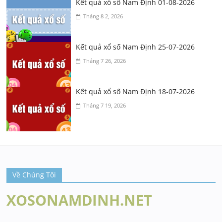
Kết quả xổ số Nam Định 01-08-2026
Tháng 8 2, 2026
Kết quả xổ số Nam Định 25-07-2026
Tháng 7 26, 2026
Kết quả xổ số Nam Định 18-07-2026
Tháng 7 19, 2026
Về Chúng Tôi
XOSONAMDINH.NET