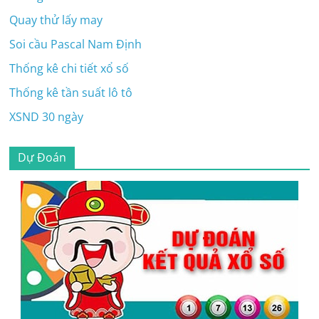
Quay thử lấy may
Soi cầu Pascal Nam Định
Thống kê chi tiết xổ số
Thống kê tần suất lô tô
XSND 30 ngày
Dự Đoán