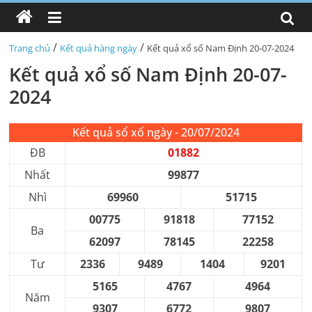
/
/
Trang chủ
Kết quả hàng ngày
Kết quả xổ số Nam Định 20-07-2024
Kết quả xổ số Nam Định 20-07-
2024
Kết quả sổ xố ngày - 20/07/2024
ĐB
01882
Nhất
99877
Nhì
69960
51715
00775
91818
77152
Ba
62097
78145
22258
Tư
2336
9489
1404
9201
5165
4767
4964
Năm
9307
6772
9807