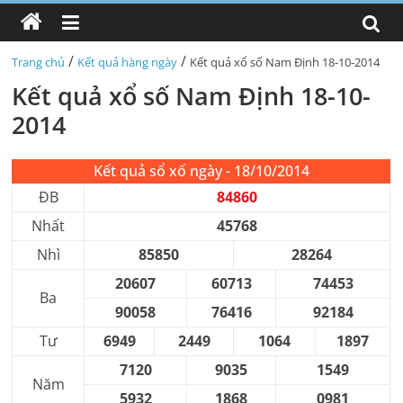
/
/
Trang chủ
Kết quả hàng ngày
Kết quả xổ số Nam Định 18-10-2014
Kết quả xổ số Nam Định 18-10-
2014
Kết quả sổ xố ngày - 18/10/2014
ĐB
84860
Nhất
45768
Nhì
85850
28264
20607
60713
74453
Ba
90058
76416
92184
Tư
6949
2449
1064
1897
7120
9035
1549
Năm
5932
1868
0981