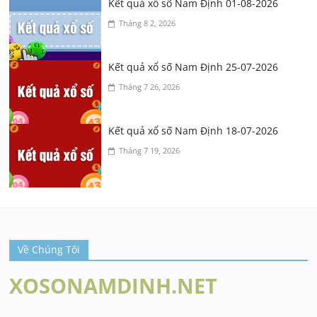
Kết quả xổ số Nam Định 01-08-2026
Tháng 8 2, 2026
Kết quả xổ số Nam Định 25-07-2026
Tháng 7 26, 2026
Kết quả xổ số Nam Định 18-07-2026
Tháng 7 19, 2026
Về Chúng Tôi
XOSONAMDINH.NET