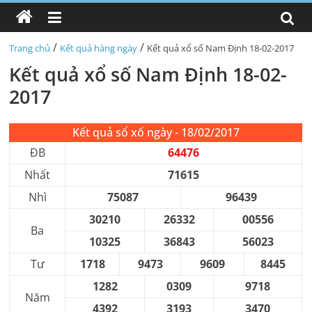
/
/
Trang chủ
Kết quả hàng ngày
Kết quả xổ số Nam Định 18-02-2017
Kết quả xổ số Nam Định 18-02-
2017
Kết quả sổ xố ngày - 18/02/2017
ĐB
64476
Nhất
71615
Nhì
75087
96439
30210
26332
00556
Ba
10325
36843
56023
Tư
1718
9473
9609
8445
1282
0309
9718
Năm
4392
3193
3470