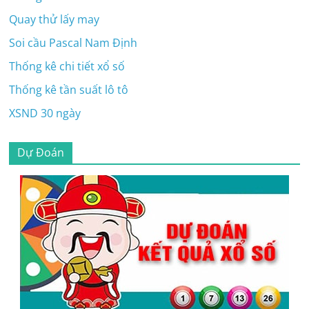
Quay thử lấy may
Soi cầu Pascal Nam Định
Thống kê chi tiết xổ số
Thống kê tần suất lô tô
XSND 30 ngày
Dự Đoán