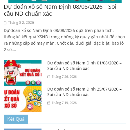
Dự đoán xổ số Nam Định 08/08/2026 – Soi
cầu ND chuẩn xác
Tháng 8 2, 2026
Dự đoán xổ số Nam Định 08/08/2026 dựa trên phân tích,
thống kê kết quả XSND trong những kỳ quay gần nhất để chọn
ra những cặp số may mắn. Chốt đầu đuôi giải đặc biệt, bao lô
2 số,...
Dự đoán xổ số Nam Định 01/08/2026 –
Soi cầu ND chuẩn xác
Tháng 7 26, 2026
Dự đoán xổ số Nam Định 25/07/2026 –
Soi cầu ND chuẩn xác
Tháng 7 19, 2026
Kết Quả