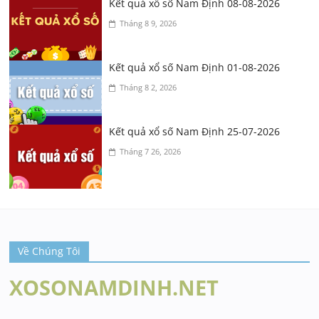
Kết quả xổ số Nam Định 08-08-2026
Tháng 8 9, 2026
Kết quả xổ số Nam Định 01-08-2026
Tháng 8 2, 2026
Kết quả xổ số Nam Định 25-07-2026
Tháng 7 26, 2026
Về Chúng Tôi
XOSONAMDINH.NET