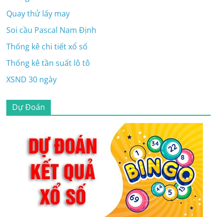
Quay thử lấy may
Soi cầu Pascal Nam Định
Thống kê chi tiết xổ số
Thống kê tần suất lô tô
XSND 30 ngày
Dự Đoán