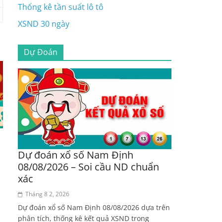
Thống kê tần suất lô tô
XSND 30 ngày
Dự Đoán
Dự đoán xổ số Nam Định
08/08/2026 – Soi cầu ND chuẩn
xác
Tháng 8 2, 2026
Dự đoán xổ số Nam Định 08/08/2026 dựa trên
phân tích, thống kê kết quả XSND trong