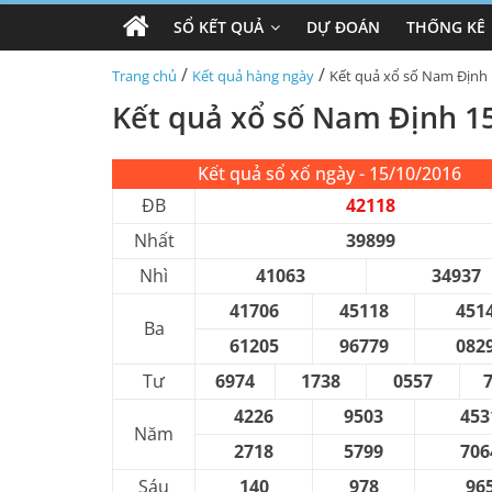
SỔ KẾT QUẢ
DỰ ĐOÁN
THỐNG KÊ
/
/
Trang chủ
Kết quả hàng ngày
Kết quả xổ số Nam Định 
Kết quả xổ số Nam Định 1
Kết quả sổ xố ngày - 15/10/2016
ĐB
42118
Nhất
39899
Nhì
41063
34937
41706
45118
451
Ba
61205
96779
082
Tư
6974
1738
0557
4226
9503
453
Năm
2718
5799
706
Sáu
140
978
96