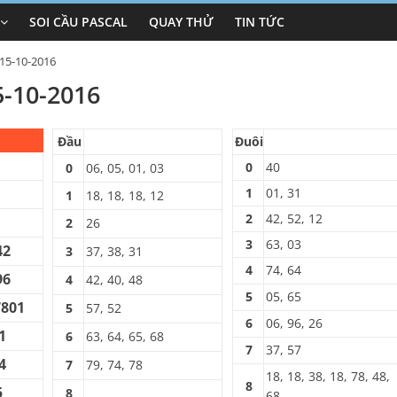
SOI CẦU PASCAL
QUAY THỬ
TIN TỨC
15-10-2016
5-10-2016
Đầu
Đuôi
0
40
0
06, 05, 01, 03
1
01, 31
1
18, 18, 18, 12
2
42, 52, 12
2
26
3
63, 03
42
3
37, 38, 31
4
74, 64
96
4
42, 40, 48
5
05, 65
7801
5
57, 52
6
06, 96, 26
1
6
63, 64, 65, 68
7
37, 57
4
7
79, 74, 78
18, 18, 38, 18, 78, 48,
8
5
8
68