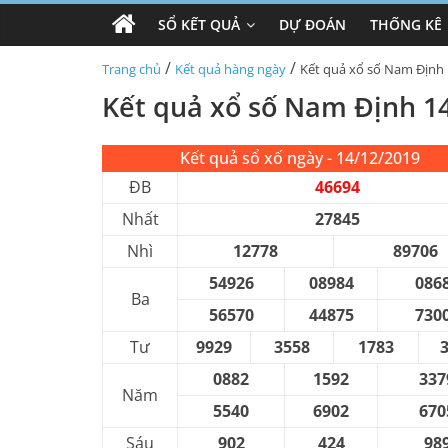
SỔ KẾT QUẢ
DỰ ĐOÁN
THỐNG KÊ
/
/
Trang chủ
Kết quả hàng ngày
Kết quả xổ số Nam Định 
Kết quả xổ số Nam Định 1
Kết quả sổ xố ngày - 14/12/2019
ĐB
46694
Nhất
27845
Nhì
12778
89706
54926
08984
086
Ba
56570
44875
730
Tư
9929
3558
1783
0882
1592
337
Năm
5540
6902
670
Sáu
902
424
98