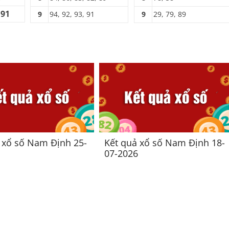
91
9
94, 92, 93, 91
9
29, 79, 89
 xổ số Nam Định 25-
Kết quả xổ số Nam Định 18-
07-2026