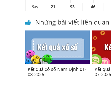
Bảy
21
93
46
Những bài viết liên quan
Kết quả xổ số Nam Định 01-
Kết quả
08-2026
07-2026