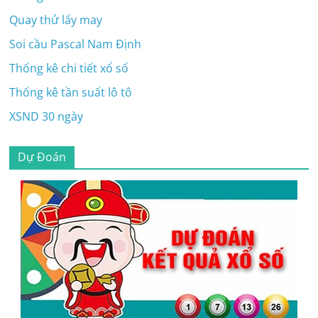
Quay thử lấy may
Soi cầu Pascal Nam Định
Thống kê chi tiết xổ số
Thống kê tần suất lô tô
XSND 30 ngày
Dự Đoán