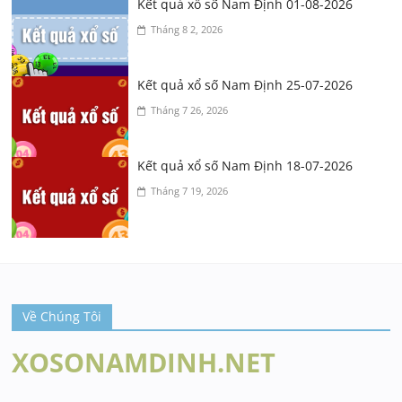
Kết quả xổ số Nam Định 01-08-2026
Tháng 8 2, 2026
Kết quả xổ số Nam Định 25-07-2026
Tháng 7 26, 2026
Kết quả xổ số Nam Định 18-07-2026
Tháng 7 19, 2026
Về Chúng Tôi
XOSONAMDINH.NET