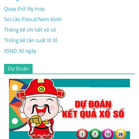
Quay thử lấy may
Soi cầu Pascal Nam Định
Thống kê chi tiết xổ số
Thống kê tần suất lô tô
XSND 30 ngày
Dự Đoán