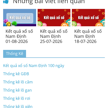
Những bài viết liên quan
Kết quả xổ số
Kết quả xổ số
Kết quả xổ số
Nam Định
Nam Định
Nam Định
01-08-2026
25-07-2026
18-07-2026
Thống Kê
Kết quả xổ số Nam Định 100 ngày
Thống kê GĐB
Thống kê lô câm
Thống kê lô gan
Thống kê lô rơi
Thống kê lô xiên