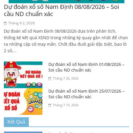
Dự đoán xổ số Nam Định 08/08/2026 – Soi
cầu ND chuẩn xác
Tháng 8 2, 2026
Dự đoán xổ số Nam Định 08/08/2026 dựa trên phân tích,
thống kê kết quả XSND trong những kỳ quay gần nhất để chọn
ra những cặp số may mắn. Chốt đầu đuôi giải đặc biệt, bao lô
2 số,...
Dự đoán xổ số Nam Định 01/08/2026 –
Soi cầu ND chuẩn xác
Tháng 7 26, 2026
Dự đoán xổ số Nam Định 25/07/2026 –
Soi cầu ND chuẩn xác
Tháng 7 19, 2026
Kết Quả