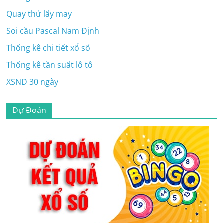
Quay thử lấy may
Soi cầu Pascal Nam Định
Thống kê chi tiết xổ số
Thống kê tần suất lô tô
XSND 30 ngày
Dự Đoán