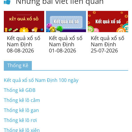
Những bài viết liên quan
Kết quả xổ số
Kết quả xổ số
Kết quả xổ số
Nam Định
Nam Định
Nam Định
08-08-2026
01-08-2026
25-07-2026
Thống Kê
Kết quả xổ số Nam Định 100 ngày
Thống kê GĐB
Thống kê lô câm
Thống kê lô gan
Thống kê lô rơi
Thống kê lô xiên