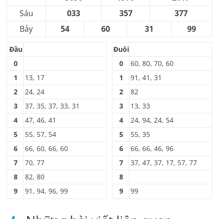
Sáu
033
357
377
Bảy
54
60
31
99
Đầu
Đuôi
0
0
60, 80, 70, 60
1
13, 17
1
91, 41, 31
2
24, 24
2
82
3
37, 35, 37, 33, 31
3
13, 33
4
47, 46, 41
4
24, 94, 24, 54
5
55, 57, 54
5
55, 35
6
66, 60, 66, 60
6
66, 66, 46, 96
7
70, 77
7
37, 47, 37, 17, 57, 77
8
82, 80
8
9
91, 94, 96, 99
9
99