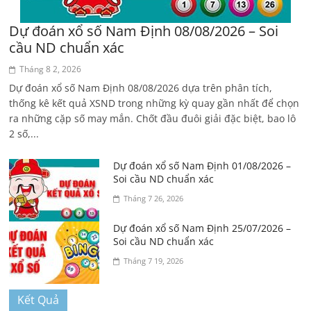
Dự đoán xổ số Nam Định 08/08/2026 – Soi
cầu ND chuẩn xác
Tháng 8 2, 2026
Dự đoán xổ số Nam Định 08/08/2026 dựa trên phân tích,
thống kê kết quả XSND trong những kỳ quay gần nhất để chọn
ra những cặp số may mắn. Chốt đầu đuôi giải đặc biệt, bao lô
2 số,...
Dự đoán xổ số Nam Định 01/08/2026 –
Soi cầu ND chuẩn xác
Tháng 7 26, 2026
Dự đoán xổ số Nam Định 25/07/2026 –
Soi cầu ND chuẩn xác
Tháng 7 19, 2026
Kết Quả