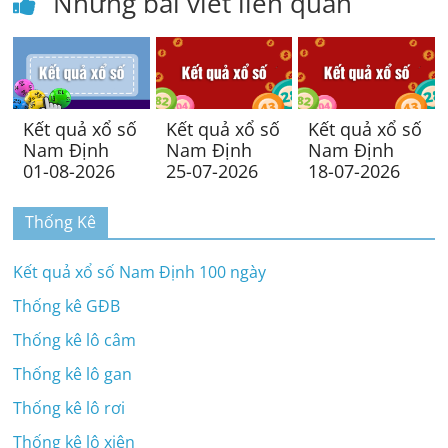
Những bài viết liên quan
Kết quả xổ số
Kết quả xổ số
Kết quả xổ số
Nam Định
Nam Định
Nam Định
01-08-2026
25-07-2026
18-07-2026
Thống Kê
Kết quả xổ số Nam Định 100 ngày
Thống kê GĐB
Thống kê lô câm
Thống kê lô gan
Thống kê lô rơi
Thống kê lô xiên