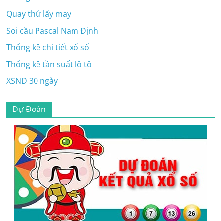
Quay thử lấy may
Soi cầu Pascal Nam Định
Thống kê chi tiết xổ số
Thống kê tần suất lô tô
XSND 30 ngày
Dự Đoán