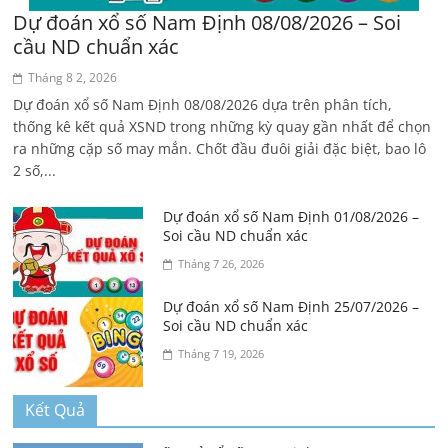
Dự đoán xổ số Nam Định 08/08/2026 – Soi
cầu ND chuẩn xác
Tháng 8 2, 2026
Dự đoán xổ số Nam Định 08/08/2026 dựa trên phân tích,
thống kê kết quả XSND trong những kỳ quay gần nhất để chọn
ra những cặp số may mắn. Chốt đầu đuôi giải đặc biệt, bao lô
2 số,...
Dự đoán xổ số Nam Định 01/08/2026 –
Soi cầu ND chuẩn xác
Tháng 7 26, 2026
Dự đoán xổ số Nam Định 25/07/2026 –
Soi cầu ND chuẩn xác
Tháng 7 19, 2026
Kết Quả