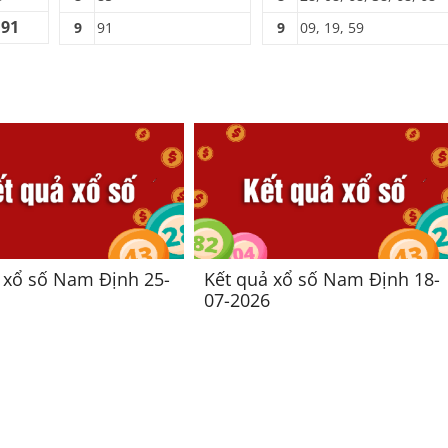
91
9
91
9
09, 19, 59
 xổ số Nam Định 25-
Kết quả xổ số Nam Định 18-
07-2026