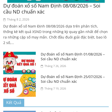
Dự đoán xổ số Nam Định 08/08/2026 – Soi
cầu ND chuẩn xác
Tháng 8 2, 2026
Dự đoán xổ số Nam Định 08/08/2026 dựa trên phân tích,
thống kê kết quả XSND trong những kỳ quay gần nhất để chọn
ra những cặp số may mắn. Chốt đầu đuôi giải đặc biệt, bao lô
2 số,...
Dự đoán xổ số Nam Định 01/08/2026 –
Soi cầu ND chuẩn xác
Tháng 7 26, 2026
Dự đoán xổ số Nam Định 25/07/2026 –
Soi cầu ND chuẩn xác
Tháng 7 19, 2026
Kết Quả