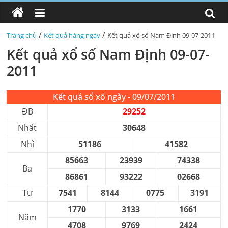
/
/
Trang chủ
Kết quả hàng ngày
Kết quả xổ số Nam Định 09-07-2011
Kết quả xổ số Nam Định 09-07-
2011
Kết quả sổ xố ngày - 09/07/2011
ĐB
29252
Nhất
30648
Nhì
51186
41582
85663
23939
74338
Ba
86861
93222
02668
Tư
7541
8144
0775
3191
1770
3133
1661
Năm
4708
9769
2424