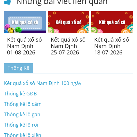
Những bài viết liên quan
Kết quả xổ số
Kết quả xổ số
Kết quả xổ số
Nam Định
Nam Định
Nam Định
01-08-2026
25-07-2026
18-07-2026
Thống Kê
Kết quả xổ số Nam Định 100 ngày
Thống kê GĐB
Thống kê lô câm
Thống kê lô gan
Thống kê lô rơi
Thống kê lô xiên