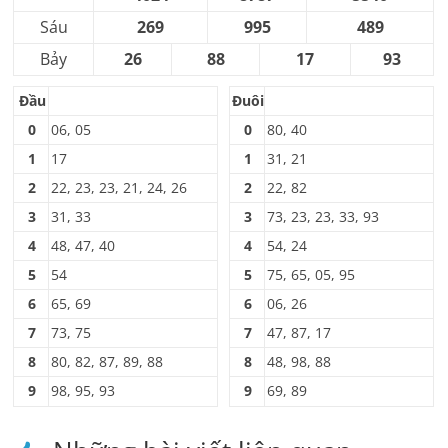
Sáu
269
995
489
Bảy
26
88
17
93
Đầu
Đuôi
0
06, 05
0
80, 40
1
17
1
31, 21
2
22, 23, 23, 21, 24, 26
2
22, 82
3
31, 33
3
73, 23, 23, 33, 93
4
48, 47, 40
4
54, 24
5
54
5
75, 65, 05, 95
6
65, 69
6
06, 26
7
73, 75
7
47, 87, 17
8
80, 82, 87, 89, 88
8
48, 98, 88
9
98, 95, 93
9
69, 89