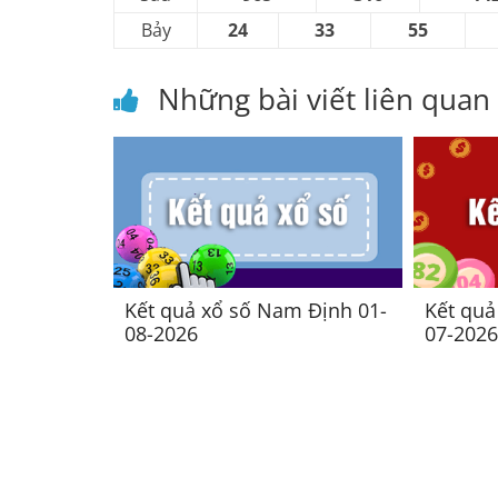
Bảy
24
33
55
Những bài viết liên quan
Kết quả xổ số Nam Định 01-
Kết quả
08-2026
07-2026