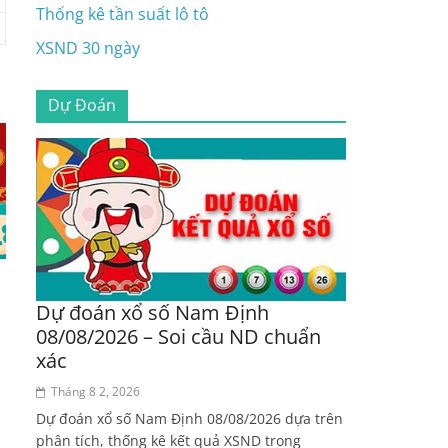
Thống kê tần suất lô tô
XSND 30 ngày
Dự Đoán
Dự đoán xổ số Nam Định
08/08/2026 – Soi cầu ND chuẩn
xác
Tháng 8 2, 2026
Dự đoán xổ số Nam Định 08/08/2026 dựa trên
phân tích, thống kê kết quả XSND trong