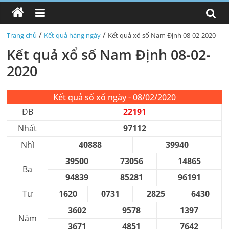
/
/
Trang chủ
Kết quả hàng ngày
Kết quả xổ số Nam Định 08-02-2020
Kết quả xổ số Nam Định 08-02-
2020
Kết quả sổ xố ngày - 08/02/2020
ĐB
22191
Nhất
97112
Nhì
40888
39940
39500
73056
14865
Ba
94839
85281
96191
Tư
1620
0731
2825
6430
3602
9578
1397
Năm
3671
4851
7642