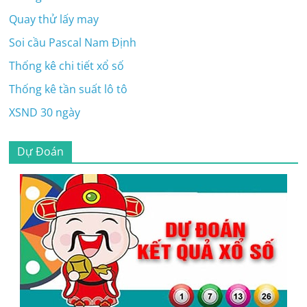
Quay thử lấy may
Soi cầu Pascal Nam Định
Thống kê chi tiết xổ số
Thống kê tần suất lô tô
XSND 30 ngày
Dự Đoán