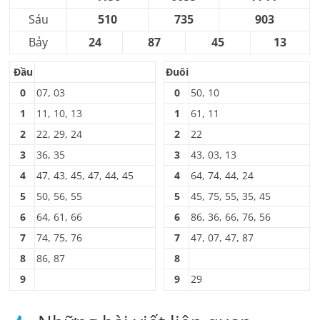
Sáu
510
735
903
Bảy
24
87
45
13
Đầu
Đuôi
0
07, 03
0
50, 10
1
11, 10, 13
1
61, 11
2
22, 29, 24
2
22
3
36, 35
3
43, 03, 13
4
47, 43, 45, 47, 44, 45
4
64, 74, 44, 24
5
50, 56, 55
5
45, 75, 55, 35, 45
6
64, 61, 66
6
86, 36, 66, 76, 56
7
74, 75, 76
7
47, 07, 47, 87
8
86, 87
8
9
9
29