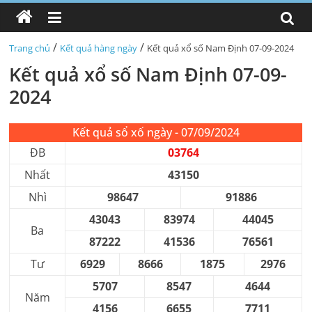
/
/
Trang chủ
Kết quả hàng ngày
Kết quả xổ số Nam Định 07-09-2024
Kết quả xổ số Nam Định 07-09-
2024
Kết quả sổ xố ngày - 07/09/2024
ĐB
03764
Nhất
43150
Nhì
98647
91886
43043
83974
44045
Ba
87222
41536
76561
Tư
6929
8666
1875
2976
5707
8547
4644
Năm
4156
6655
7711