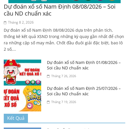
Dự đoán xổ số Nam Định 08/08/2026 – Soi
cầu ND chuẩn xác
Tháng 8 2, 2026
Dự đoán xổ số Nam Định 08/08/2026 dựa trên phân tích,
thống kê kết quả XSND trong những kỳ quay gần nhất để chọn
ra những cặp số may mắn. Chốt đầu đuôi giải đặc biệt, bao lô
2 số,...
Dự đoán xổ số Nam Định 01/08/2026 –
Soi cầu ND chuẩn xác
Tháng 7 26, 2026
Dự đoán xổ số Nam Định 25/07/2026 –
Soi cầu ND chuẩn xác
Tháng 7 19, 2026
Kết Quả