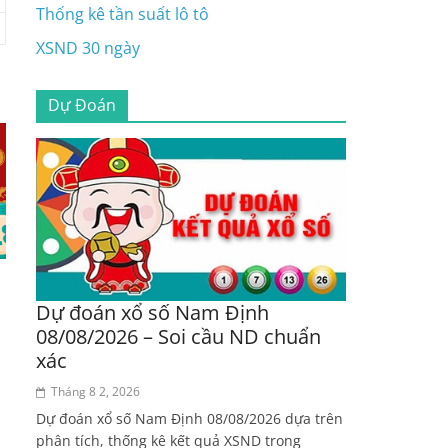
Thống kê tần suất lô tô
XSND 30 ngày
Dự Đoán
Dự đoán xổ số Nam Định
08/08/2026 – Soi cầu ND chuẩn
xác
Tháng 8 2, 2026
Dự đoán xổ số Nam Định 08/08/2026 dựa trên
phân tích, thống kê kết quả XSND trong