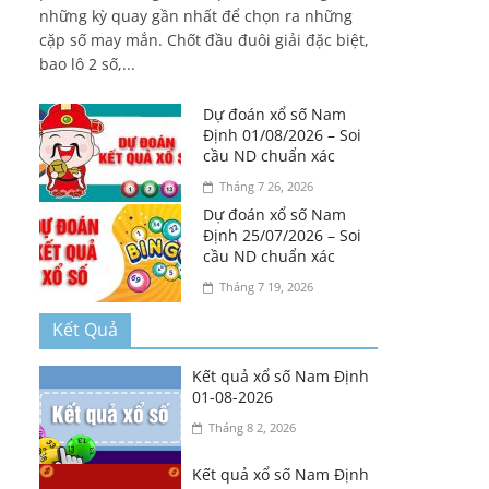
những kỳ quay gần nhất để chọn ra những
cặp số may mắn. Chốt đầu đuôi giải đặc biệt,
bao lô 2 số,...
Dự đoán xổ số Nam
Định 01/08/2026 – Soi
cầu ND chuẩn xác
Tháng 7 26, 2026
Dự đoán xổ số Nam
Định 25/07/2026 – Soi
cầu ND chuẩn xác
Tháng 7 19, 2026
Kết Quả
Kết quả xổ số Nam Định
01-08-2026
Tháng 8 2, 2026
Kết quả xổ số Nam Định