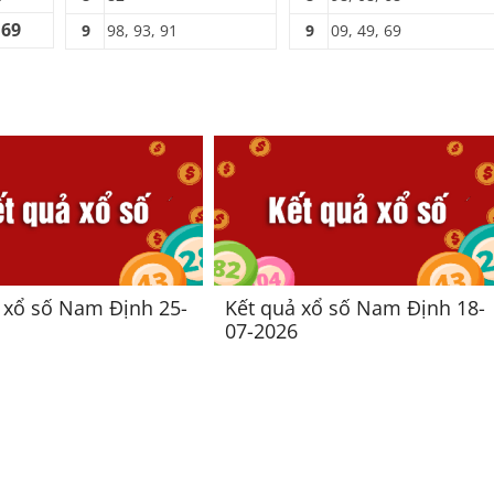
69
9
98, 93, 91
9
09, 49, 69
 xổ số Nam Định 25-
Kết quả xổ số Nam Định 18-
07-2026