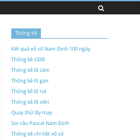
Thống Kê
Kết quả xổ số Nam Định 100 ngày
Thống kê GĐB
Thống kê lô câm
Thống kê lô gan
Thống kê lô rơi
Thống kê lô xiên
Quay thử lấy may
Soi cầu Pascal Nam Định
Thống kê chi tiết xổ số