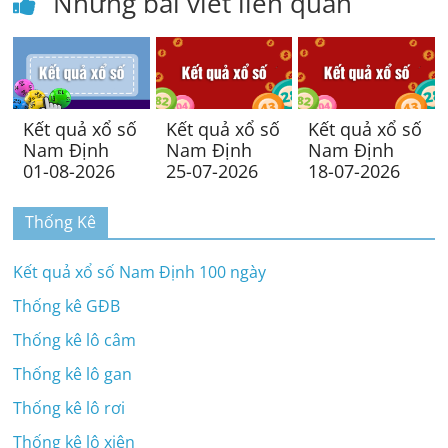
Những bài viết liên quan
Kết quả xổ số
Kết quả xổ số
Kết quả xổ số
Nam Định
Nam Định
Nam Định
01-08-2026
25-07-2026
18-07-2026
Thống Kê
Kết quả xổ số Nam Định 100 ngày
Thống kê GĐB
Thống kê lô câm
Thống kê lô gan
Thống kê lô rơi
Thống kê lô xiên