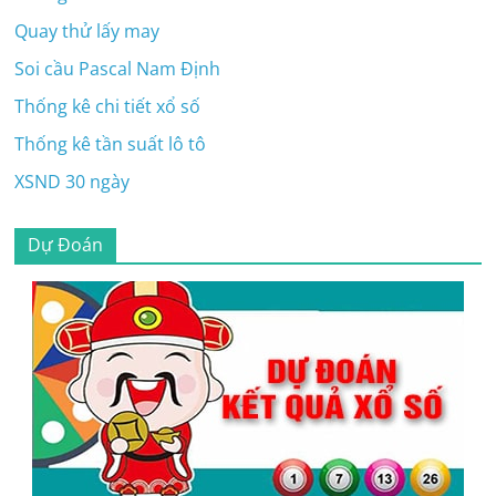
Quay thử lấy may
Soi cầu Pascal Nam Định
Thống kê chi tiết xổ số
Thống kê tần suất lô tô
XSND 30 ngày
Dự Đoán