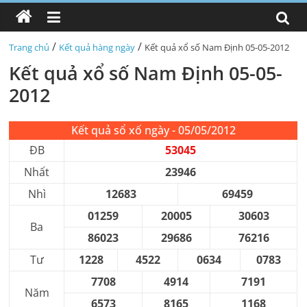
/
/
Trang chủ
Kết quả hàng ngày
Kết quả xổ số Nam Định 05-05-2012
Kết quả xổ số Nam Định 05-05-
2012
Kết quả sổ xố ngày - 05/05/2012
ĐB
53045
Nhất
23946
Nhì
12683
69459
01259
20005
30603
Ba
86023
29686
76216
Tư
1228
4522
0634
0783
7708
4914
7191
Năm
6573
8165
1168