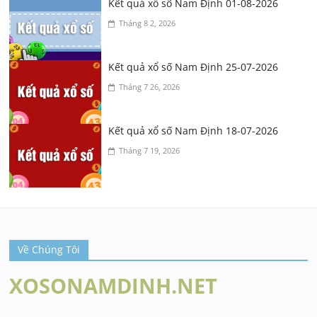
Kết quả xổ số Nam Định 01-08-2026
Tháng 8 2, 2026
Kết quả xổ số Nam Định 25-07-2026
Tháng 7 26, 2026
Kết quả xổ số Nam Định 18-07-2026
Tháng 7 19, 2026
Về Chúng Tôi
XOSONAMDINH.NET